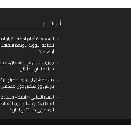
Fa
أخر الأخبار
Ins
السعودية أمام لحظة القرار: لما
Y
للطاقة النووية… ونعم لاتفاقيا
أبراهام؟
جوزيف عون في واشنطن.. اختبار
سيادة لبنان يبدأ الآن
من دمشق إلى بيروت: صراع الرؤ
باريس وواشنطن حول مستقبل ل
اليسار اللبناني «اليقظ» وسيادة ا
لماذا يُعدّ نزع سلاح حزب الله الط
الوحيد إلى مستقبل لبنان؟