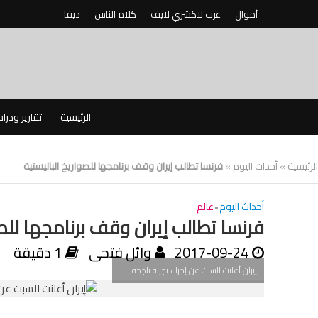
أموال
عرب لاكشري لايف
كلام الناس
ديفا
الرئيسية
تقارير ودرا
الرئيسية
»
أحداث اليوم
»
فرنسا تطالب إيران وقف برنامجها للصواريخ الباليستية
أحداث اليوم
•
عالم
فرنسا تطالب إيران وقف برنامجها للصو
2017-09-24
وائل فتحى
1 دقيقة
إيران أعلنت السبت عن إجراء تجربة تاجحة