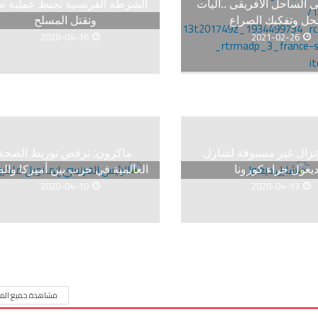
 الساحل الأفريقى ..آليات
الشرطة الفرنسية تحبط عملية 
لحل وتفكيك الصراع
وتقتل المسلح
2020-04-16
2021-02-26
إنزال غير مسبوقة لشارل
ماكرون: نرفض توريط الصحة
يغول جراء كورونا
العالمية في حرب بين أميركا وال
2020-04-10
2020-04-13
مشاهدة جميع المق