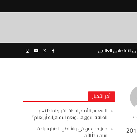
دى الاقتصادى العالمى
أخر الأخبار
السعودية أمام لحظة القرار: لماذا نعم
حى
للطاقة النووية… ونعم لاتفاقيات أبراهام؟
جوزيف عون في واشنطن.. اختبار سيادة
201
لبنان يبدأ الآن