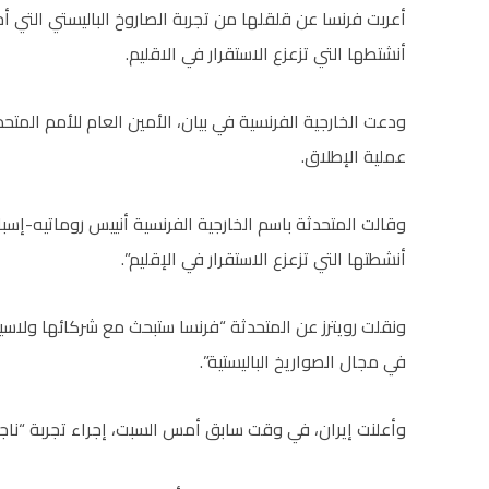
أعربت فرنسا عن قلقلها من تجربة الصاروخ الباليستي التي أ
أنشتطها التي تزعزع الاستقرار في الاقليم.
ودعت الخارجية الفرنسية في بيان، الأمين العام للأمم المت
عملية الإطلاق.
وقالت المتحدثة باسم الخارجية الفرنسية أنييس روماتيه-إسب
أنشطتها التي تزعزع الاستقرار في الإقليم”.
ونقلت رويترز عن المتحدثة “فرنسا ستبحث مع شركائها ولاسيم
في مجال الصواريخ الباليستية”.
وأعلنت إيران، في وقت سابق أمس السبت، إجراء تجربة “نا