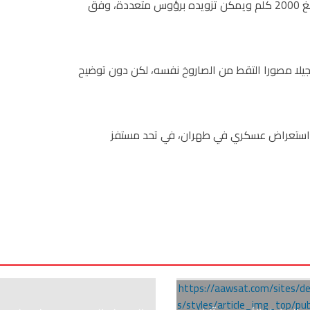
وذكر التلفزيون الرسمي الإيراني أن مدى الصاروخ الجديد يبلغ 2000 كلم ويمكن تزويده برؤوس متعددة، وفق
جيلا مصورا التقط من الصاروخ نفسه، لكن دون توضيح
 استعراض عسكري في طهران، في تحد مستفز