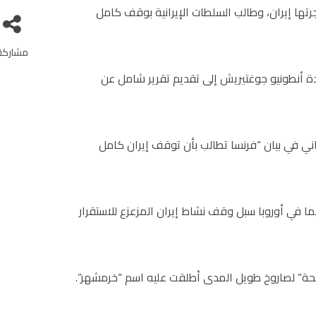
جرتها إيران، وطالب السلطات الإيرانية بوقف كامل
مشاركة
حدة أنطونيو جوغتيريش إلى تقديم تقرير شامل عن
اني في بيان “فرنسا تطالب بأن توقف إيران كامل
ا في أوروبا سبل وقف نشاط إيران المزعزع للاستقرار
جحة” لصاروخ طويل المدى أطلقت عليه اسم “خرمشهر”.