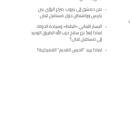
من دمشق إلى بيروت: صراع الرؤى بين
باريس وواشنطن حول مستقبل لبنان
اليسار اللبناني «اليقظ» وسيادة الدولة:
لماذا يُعدّ نزع سلاح حزب الله الطريق الوحيد
إلى مستقبل لبنان؟
لماذا يريد “الحرس القديم” اللامركزية؟