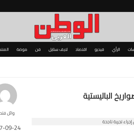
سات
الرأي
فيديو
اقتصاد
لايف ستايل
فن
موضة
المنت
اريخ الباليستية
وائل فت
7-09-24