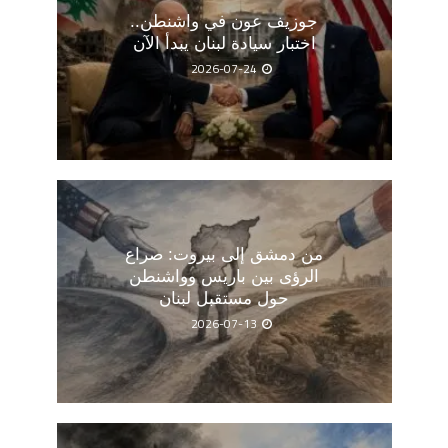
جوزيف عون في واشنطن..
اختبار سيادة لبنان يبدأ الآن
2026-07-24
من دمشق إلى بيروت: صراع
الرؤى بين باريس وواشنطن
حول مستقبل لبنان
2026-07-13