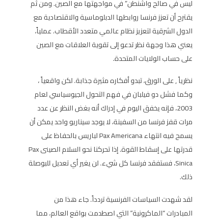
ليس في صالح واشنطن” في مواجهتها مع الصين. ومن ثم
يقترح أن تعزز فرنسا روابطها الدبلوماسية والاقتصادية مع
الدول الشرقية لتعزيز نظام عالمي متعدد الأقطاب. عملياً،
يعني هذا وجهة نظر تدعو إلى تقوية العلاقات مع الصين
على حساب الولايات المتحدة.
نظرياً , على الورق، تبدو أفكاره مثيرة جذابة. لكن واقعياً ،
وكما فشل دو فيلبان في فهم التحول الجيوسياسي لعام
2003، فإنه يخفق اليوم في إدراك أنه بغض النظر عن عدد
مرات قفز فرنسا من السفينة، لا يوجد سيناريو واحد يمكن أن
يسمح فيه انتهاء Pax Americana لباريس بالحفاظ على
قدرتها على إسقاط القوة. إذا تحركنا نحو السلام الصينى Pax
Sinica، فستفقد فرنسا كل شيء. لن يغير أي تعديل للبوصلة
ذلك.
لقد شهدت السياسات الفرنسية تردداً. جاء هذا من
المبادرات “الماكرونية” التي اصطدمت بواقع العالم، مما