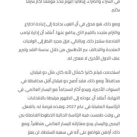
في السراء والضراء. إيطاليا اليوم تتخذ موقفاً أكثر شرفاً
بكثير.
ومع ذلك، هو محق في أن الغرب بحاجة إلى إعادة اختراع
والتزام متجدد بالقيم التي يدافع عنها. أعتقد أن إدارة ترامب
القادمة ستنجز ذلك. وبالتالي، فإن مجرد النظر إلى الولايات
المتحدة والتحالف عبر الأطلسي من خلال عدسة النقد وتبرير
عنف الدول الأخرى لا معنى له.
استخدمت فيلم كابرا كمثال لأنه كان، مثل دو فيلبان،
محافظاً. ومع ذلك، فقد أصبح دو فيلبان أقل محافظة في
السنوات الأخيرة، ويبدو أكثر انسجاماً مع اليسار العالمي. في
النهاية، أعتقد أن عودته إلى الظهور مرتبطة بالانتخابات
الرئاسية المقبلة في عام 2027، وهذه فرصة له. بالفعل،
في وقت طمست فيه الرئاسة الحالية الخطوط الفاصلة بين
اليمين واليسار، يبدو مغازلته لليسار العالمي منطقياً. ومع
ذلك، أراهن بتواضع على أنه في سعيه للسلطة، لن يعزز