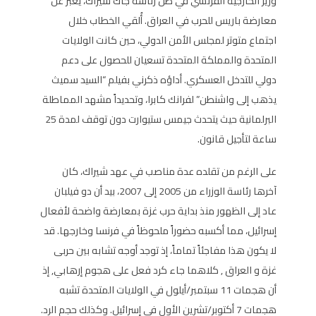
وزير الخارجية الفرنسي في ظل رئاسة جاك شيراك، يعبر عن
معارضة باريس للحرب في العراق. أُلقي الخطاب خلال
اجتماع متوتر لمجلس الأمن الدولي، حين كانت الولايات
المتحدة والمملكة المتحدة تسعيان للحصول على دعم
دولي للتدخل العسكري. أداؤه ذكرني بفيلم “السيد سميث
يذهب إلى واشنطن” لفرانك كابرا، وتحديداً مشهد المماطلة
البرلمانية حيث يتحدث جيمس ستيوارت دون توقف لمدة 25
ساعة لتأجيل قانون.
على الرغم من تقلده عدة مناصب في عهد شيراك، كان
آخرها رئاسة الوزراء من 2005 إلى 2007، بيد أن دو فيلبان
عاد إلى الظهور منذ بداية حرب غزة بمعارضة واضحة لأفعال
إسرائيل، مما أكسبه حضوراً ملحوظاً في فرنسا وخارجها. قد
لا يكون هذا مفاجئاً تماماً، إذ توجد أوجه تشابه بين حربى
غزة و العراق , كلاهما جاء كرد فعل على هجوم إرهابي, إذ
أن هجمات 11 سبتمبر/أيلول في الولايات المتحدة تشبه
هجمات 7 أكتوبر/تشرين الأول في إسرائيل. وكذلك حجم الرد.