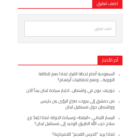
اضف تعليق
اضف تعليق
أخر الأخبار
السعودية أمام لحظة القرار: لماذا نعم للطاقة
النووية… ونعم لاتفاقيات أبراهام؟
جوزيف عون في واشنطن.. اختبار سيادة لبنان يبدأ الآن
من دمشق إلى بيروت: صراع الرؤى بين باريس
وواشنطن حول مستقبل لبنان
اليسار اللبناني «اليقظ» وسيادة الدولة: لماذا يُعدّ نزع
سلاح حزب الله الطريق الوحيد إلى مستقبل لبنان؟
لماذا يريد “الحرس القديم” اللامركزية؟