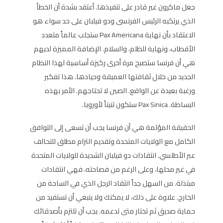
جعل ماكرون غير قادر على تنفيذها. أعتقد بشدة أن الخطأ
الذي يرتكبه الرئيس الفرنسى ودو فيلبان على حد سواء هو
الاعتقاد بأن نهاية Pax Americana ستجلب عالماً متعدد
الأقطاب، ونهاية للظلم، والسلام. الإضافة المميزة لديهم
هي أن فرنسا ستصبح مرة أخرى ركيزة أساسية لهذا النظام
الجديد من خلال ثقافتها العميقة وحيادها. هذا تفكير
ورغبة بعيدة عن الواقع. الصين لا تحتاجهم. الأمر بهذه
البساطة. Pax Sinica ستكون تنيناً لأوروبا.
الحقيقة المؤلمة هي أن فرنسا يجب أن تسعى إلى التوافق
الكامل مع الولايات المتحدة وتقديم التزام مطلق للتحالف
عبر الأطلسي. انتقادات دو فيلبان الشديدة للولايات المتحدة
في غير محلها، وعلى الرغم من فصاحته، فهي انتقادات
مبتذلة. من السهل جداً انتقاد الرجل الذي في الساحة من
الخارج. علاوة على ذلك، لا يمكنك ولا ينبغي أن تستفيد من
حماية صديق ثم تختار متى تدعمه. يجب أن تلتزم بأصدقائك