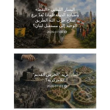
اليسار اللبناني «اليقظ»
وسيادة الدولة: لماذا يُعدّ نزع
سلاح حزب الله الطريق
الوحيد إلى مستقبل لبنان؟
2026-07-04
لماذا يريد “الحرس القديم”
اللامركزية؟
2026-07-01