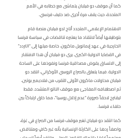
كما أن موقف دو فيلبان يتماشى مع خطابه في الأمم
المتحدة، حيث يقف مرة أخرى ضد حليف فرنسي.
الاهتمام الإعلامي المتجدد أتاح لدو فيلبان منصة قام
بتوظيفها أيضاً لانتقاد ما يعتبره تناقضات في سياسة فرنسا
الخارجية في عهد إيمانويل ماكرون، خاصة ميلها إلى “التردد”
في القضايا الدولية الكبرى. يرى دو فيلبان أن هذا الافتقار
إلى الاتساق يقوض مصداقية فرنسا ونفوذها على الساحة
الدولية. فيما يتعلق بالصراع الروسي الأوكراني، انتقد دو
فيلبان محاولات ماكرون الأولى للتقرب من فلاديمير بوتين،
ثم اصطفافه المفاجئ مع موقف الناتو المتشدد، فقط
ليقترح لاحقاً ضرورة “عدم إذلال روسيا”، مما خلق ارتباكاً بين
حلفاء فرنسا.
كما انتقد دو فيلبان تغير موقف فرنسا من الصراع في غزة،
واصفاً ردها على الكارثة الإنسانية بأنه غير كافٍ ومتناقض،
ومتهماً إياها بانتهاك القانون الدولي. وانتقد أيضاً انسحاب