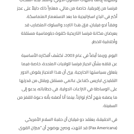
فرنسا من إفريقيا، خاصة من مالي، معتبراً ذلك دليلاً على عجز
أكبر في اتباع استراتيجية ما بعد الاستعمار المتماسكة.
وفقاً لدو فيلبان، فإن هذا التردد والسلوك المتضارب قد
يعرضان مكانة فرنسا التاريخية كقوة دبلوماسية مستقلة
وأخلاقية للخطر.
اليوم، وربما أيضاً في عام 2003، تكشف أفكاره الأساسية
عن قلقه بشأن انحياز فرنسا للولايات المتحدة، خاصة فيما
يتعلق بسياستها الخارجية. يرى أن هذا الانحياز يقوض الدور
التقليدي لباريس كفاعل عالمي مستقل ويقلل من قدرتها
على الوساطة في النزاعات الدولية. في خطاباته، يدعو إلى
ما يصفه بنهج أكثر توازناً. بينما أنا أصفه بأنه دعوة للقفز من
السفينة.
في الحقيقة، يعتقد دو فيلبان أن حقبة السلام الأمريكي
(Pax Americana) قد انتهت، وصرح بوضوح أن “ميزان القوى