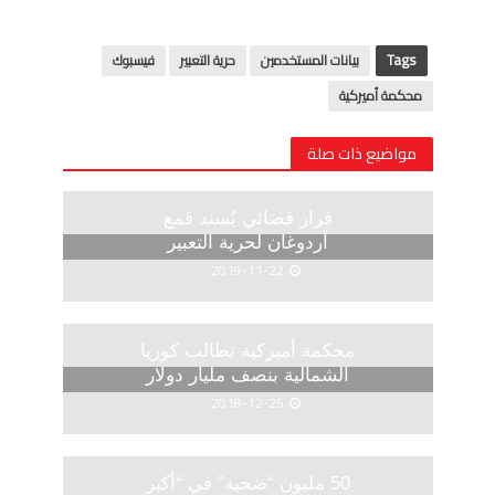
Tags
بيانات المستخدمين
حرية التعبير
فيسبوك
محكمة أميركية
مواضيع ذات صلة
قرار قضائي يُسند قمع
أردوغان لحرية التعبير
2019-11-22
محكمة أميركية تطالب كوريا
الشمالية بنصف مليار دولار
2018-12-25
50 مليون “ضحية” في “أكبر