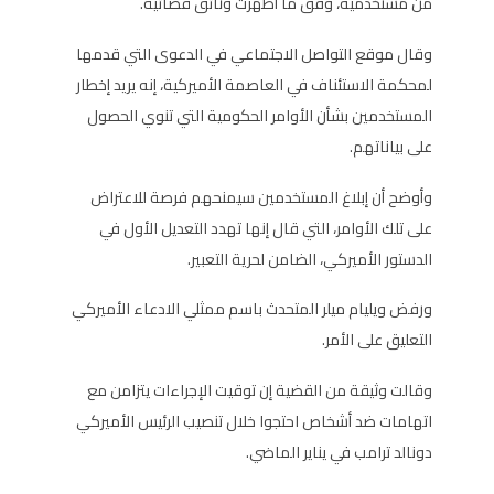
من مستخدميه، وفق ما أظهرت وثائق قضائية.
وقال موقع التواصل الاجتماعي في الدعوى التي قدمها
لمحكمة الاستئناف في العاصمة الأميركية، إنه يريد إخطار
المستخدمين بشأن الأوامر الحكومية التي تنوي الحصول
على بياناتهم.
وأوضح أن إبلاغ المستخدمين سيمنحهم فرصة للاعتراض
على تلك الأوامر، التي قال إنها تهدد التعديل الأول في
الدستور الأميركي، الضامن لحرية التعبير.
ورفض ويليام ميلر المتحدث باسم ممثلي الادعاء الأميركي
التعليق على الأمر.
وقالت وثيقة من القضية إن توقيت الإجراءات يتزامن مع
اتهامات ضد أشخاص احتجوا خلال تنصيب الرئيس الأميركي
دونالد ترامب في يناير الماضي.