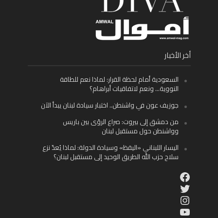
أخر الأخبار
السعودية أمام لحظة القرار: لماذا نعم للطاقة
النووية… ونعم لاتفاقيات أبراهام؟
جوزيف عون في واشنطن.. اختبار سيادة لبنان يبدأ الآن
من دمشق إلى بيروت: صراع الرؤى بين باريس
وواشنطن حول مستقبل لبنان
اليسار اللبناني «اليقظ» وسيادة الدولة: لماذا يُعدّ نزع
سلاح حزب الله الطريق الوحيد إلى مستقبل لبنان؟
Facebook
Twitter
Instagram
YouTube