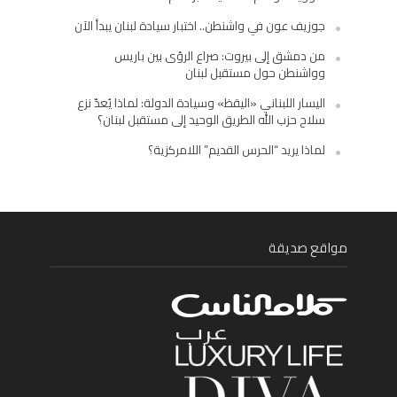
جوزيف عون في واشنطن.. اختبار سيادة لبنان يبدأ الآن
من دمشق إلى بيروت: صراع الرؤى بين باريس
وواشنطن حول مستقبل لبنان
اليسار اللبناني «اليقظ» وسيادة الدولة: لماذا يُعدّ نزع
سلاح حزب الله الطريق الوحيد إلى مستقبل لبنان؟
لماذا يريد “الحرس القديم” اللامركزية؟
مواقع صديقة