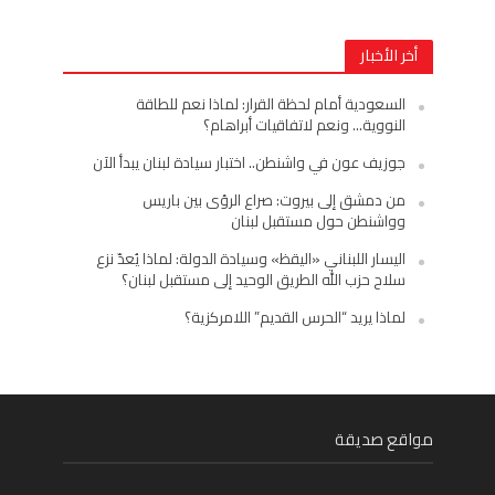
أخر الأخبار
السعودية أمام لحظة القرار: لماذا نعم للطاقة
النووية… ونعم لاتفاقيات أبراهام؟
جوزيف عون في واشنطن.. اختبار سيادة لبنان يبدأ الآن
من دمشق إلى بيروت: صراع الرؤى بين باريس
وواشنطن حول مستقبل لبنان
اليسار اللبناني «اليقظ» وسيادة الدولة: لماذا يُعدّ نزع
سلاح حزب الله الطريق الوحيد إلى مستقبل لبنان؟
لماذا يريد “الحرس القديم” اللامركزية؟
مواقع صديقة