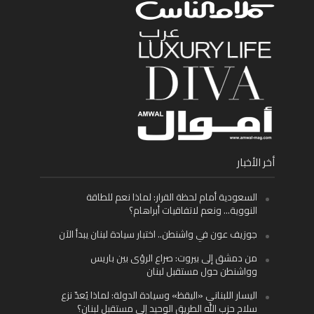
أخر الأخبار
السعودية أمام لحظة القرار: لماذا نعم للطاقة
النووية… ونعم لاتفاقيات أبراهام؟
جوزيف عون في واشنطن.. اختبار سيادة لبنان يبدأ الآن
من دمشق إلى بيروت: صراع الرؤى بين باريس
وواشنطن حول مستقبل لبنان
اليسار اللبناني «اليقظ» وسيادة الدولة: لماذا يُعدّ نزع
سلاح حزب الله الطريق الوحيد إلى مستقبل لبنان؟