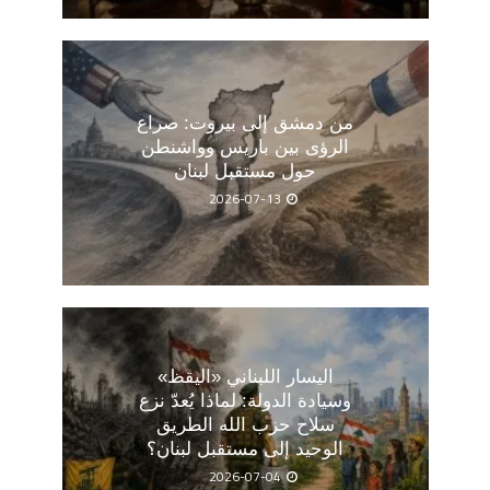
من دمشق إلى بيروت: صراع
الرؤى بين باريس وواشنطن
حول مستقبل لبنان
2026-07-13
اليسار اللبناني «اليقظ»
وسيادة الدولة: لماذا يُعدّ نزع
سلاح حزب الله الطريق
الوحيد إلى مستقبل لبنان؟
2026-07-04