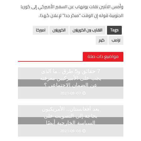
وأمس الاثنين نقلت يونهاب عن السفير الأميركي إلى كوريا
الجنوبية قوله إن الوقت “مبكر جدا” لإعلان كهذا.
Tags
التقارب بين الكوريتين
الكوريتين
اميركا
ترامب
كيم
مواضيع ذات صلة
7 حقائق و5 طرق ..ما الذى
يجب على الأميركيين معرفته
عن الضمان الاجتماعى ؟
2021-09-07
بعد أفغانستان.. الأمريكيون
بحاجة إلى التصويت على
السياسة الخارجية أيضًا
2021-09-06