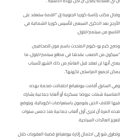
أن أي مشكلة يمكن أن تحل بهذه الذهنية”.
وقال مكتب رئاسة كوريا الجنوبية إن “القمة ستعقد على
الأرجح بعد الذكرى السبعين لتأسيس كوريا الشمالية في
التاسع من سبتمبر/ايلول.
وصرح كيم يو-كيوم المتحدث باسم مون للصحافيين
“سيكون من الصعب عقدها في مطلع سبتمبر/ايلول، ما
يعني أنها لن تعقد قبل العاشر من ذلك الشهر لأسباب
يمكن لجميع المراسلين تكهنها”.
وفي السابق أقامت بيونغيانغ احتفالات ضخمة بهذه
المناسبة شملت عروضا عسكرية أو ألعابا جماعية يشارك
فيها الآلاف الذين يقومون باستعراضات اكروباتية، ويتوقع
هذه المرة أن تجري أول ألعاب جماعية منذ خمس سنوات
لتعزيز العائدات السياحية.
وتطرق شو إلى احتمال إثارة بيونغيانغ قضية العقوبات خلال