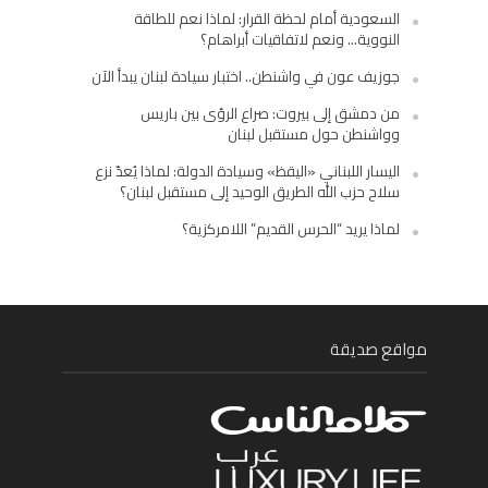
السعودية أمام لحظة القرار: لماذا نعم للطاقة
النووية… ونعم لاتفاقيات أبراهام؟
جوزيف عون في واشنطن.. اختبار سيادة لبنان يبدأ الآن
من دمشق إلى بيروت: صراع الرؤى بين باريس
وواشنطن حول مستقبل لبنان
اليسار اللبناني «اليقظ» وسيادة الدولة: لماذا يُعدّ نزع
سلاح حزب الله الطريق الوحيد إلى مستقبل لبنان؟
لماذا يريد “الحرس القديم” اللامركزية؟
مواقع صديقة