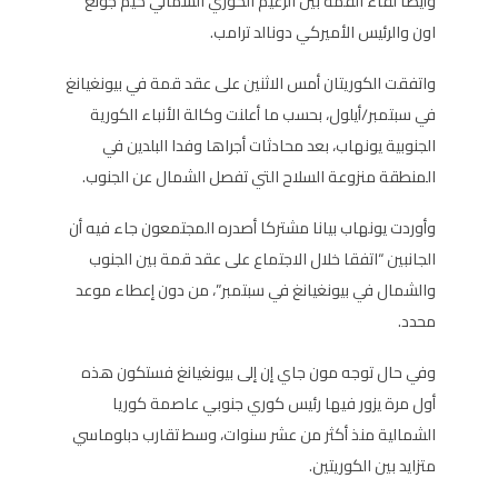
وأيضا لقاء القمة بين الزعيم الكوري الشمالي كيم جونغ
اون والرئيس الأميركي دونالد ترامب.
واتفقت الكوريتان أمس الاثنين على عقد قمة في بيونغيانغ
في سبتمبر/أيلول، بحسب ما أعلنت وكالة الأنباء الكورية
الجنوبية يونهاب، بعد محادثات أجراها وفدا البلدين في
المنطقة منزوعة السلاح التي تفصل الشمال عن الجنوب.
وأوردت يونهاب بيانا مشتركا أصدره المجتمعون جاء فيه أن
الجانبين “اتفقا خلال الاجتماع على عقد قمة بين الجنوب
والشمال في بيونغيانغ في سبتمبر”، من دون إعطاء موعد
محدد.
وفي حال توجه مون جاي إن إلى بيونغيانغ فستكون هذه
أول مرة يزور فيها رئيس كوري جنوبي عاصمة كوريا
الشمالية منذ أكثر من عشر سنوات، وسط تقارب دبلوماسي
متزايد بين الكوريتين.