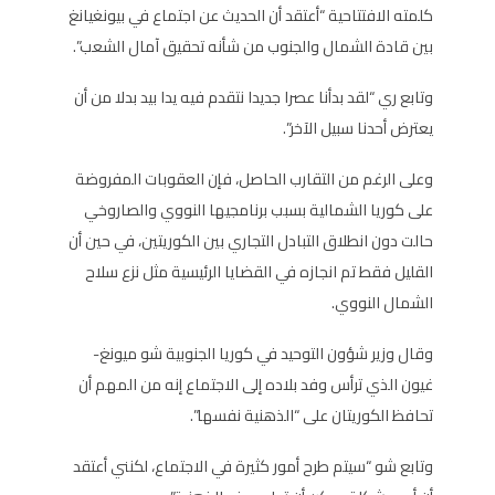
كلمته الافتتاحية “أعتقد أن الحديث عن اجتماع في بيونغيانغ
بين قادة الشمال والجنوب من شأنه تحقيق آمال الشعب”.
وتابع ري “لقد بدأنا عصرا جديدا نتقدم فيه يدا بيد بدلا من أن
يعترض أحدنا سبيل الآخر”.
وعلى الرغم من التقارب الحاصل، فإن العقوبات المفروضة
على كوريا الشمالية بسبب برنامجيها النووي والصاروخي
حالت دون انطلاق التبادل التجاري بين الكوريتين، في حين أن
القليل فقط تم انجازه في القضايا الرئيسية مثل نزع سلاح
الشمال النووي.
وقال وزير شؤون التوحيد في كوريا الجنوبية شو ميونغ-
غيون الذي ترأس وفد بلاده إلى الاجتماع إنه من المهم أن
تحافظ الكوريتان على “الذهنية نفسها”.
وتابع شو “سيتم طرح أمور كثيرة في الاجتماع، لكنني أعتقد