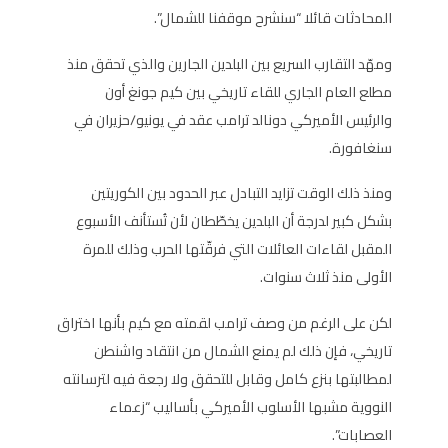
المحادثات قائلا “سنشرح موقفنا للشمال”.
ومهّد التقارب السريع بين البلدين الجارين والذي تحقق منذ
مطلع العام الجاري للقاء تاريخي بين كيم جونغ أون
والرئيس الأميركي دونالد ترامب عقد في يونيو/حزيران في
سنغافورة.
ومنذ ذلك الوقت تزايد التبادل عبر الحدود بين الكوريتين
بشكل كبير لدرجة أن البلدين يخطّطان لأن تُستأنف الأسبوع
المقبل لقاءات العائلات التي فرقّتها الحرب وذلك للمرة
الأولى منذ ثلاث سنوات.
لكن على الرغم من وصف ترامب لقمته مع كيم بأنها اختراق
تاريخي، فإن ذلك لم يمنع الشمال من انتقاد واشنطن
لمطالبتها بنزع كامل وقابل للتحقق ولا رجعة فيه لترسانته
النووية مشبها الأسلوب الأميركي بأساليب “زعماء
العصابات”.