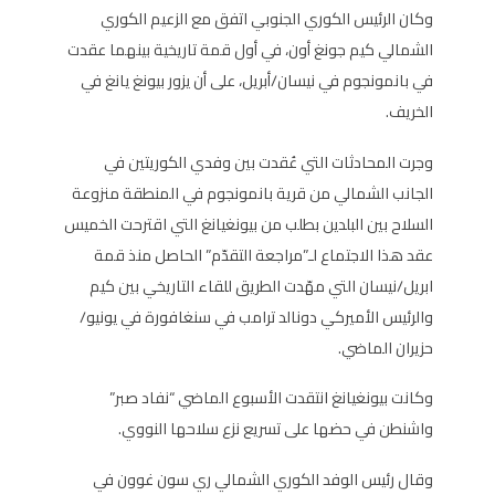
وكان الرئيس الكوري الجنوبي اتفق مع الزعيم الكوري
الشمالي كيم جونغ أون، في أول قمة تاريخية بينهما عقدت
في بانمونجوم في نيسان/أبريل، على أن يزور بيونغ يانغ في
الخريف.
وجرت المحادثات التي عُقدت بين وفدي الكوريتين في
الجانب الشمالي من قرية بانمونجوم في المنطقة منزوعة
السلاح بين البلدين بطلب من بيونغيانغ التي اقترحت الخميس
عقد هذا الاجتماع لـ”مراجعة التقدّم” الحاصل منذ قمة
ابريل/نيسان التي مهّدت الطريق للقاء التاريخي بين كيم
والرئيس الأميركي دونالد ترامب في سنغافورة في يونيو/
حزيران الماضي.
وكانت بيونغيانغ انتقدت الأسبوع الماضي “نفاد صبر”
واشنطن في حضها على تسريع نزع سلاحها النووي.
وقال رئيس الوفد الكوري الشمالي ري سون غوون في