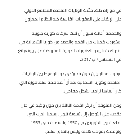
في موازاة ذلك، حضّت الولايات المتحدة المجتمع الدولي
على الإبقاء على العقوبات القاسية ضد النظام المعزول.
والجمعة، أعلنت سيول أن ثلاث شركات كورية جنوبية
استوردت كميات من الفحم والحديد من كوريا الشمالية في
انتهاك كما يبدو للعقوبات الدولية المفروضة على بيونغيانغ
في اغسطس/اب 2017.
ويقول محللون إن مون قد يؤدي دور الوسيط بين الولايات
المتحدة وكوريا الشمالية بعد أن أنقذ قمة سنغافورة التي
كان ألغاها ترامب بشكل مفاجئ.
ومن المتوقع أن تركز القمة الثالثة بين مون وكيم في حال
عقدت، على التوصل إلى تسوية تنهي رسميا الحرب التي
اندلعت بين الكوريتين في 1950 واستمرت حتى 1953
وتوقفت بموجب هدنة وليس باتفاق سلام.