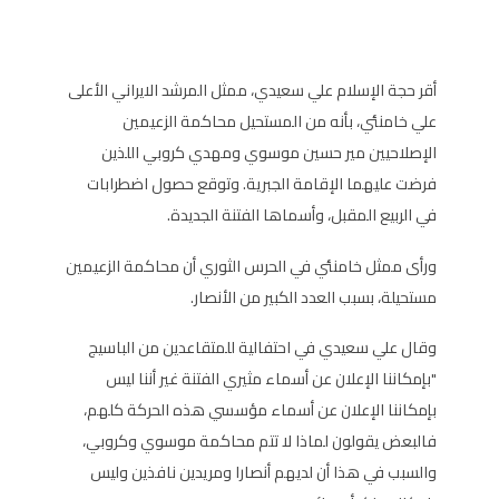
أقر حجة الإسلام علي سعيدي، ممثل المرشد الايراني الأعلى
علي خامنئي، بأنه من المستحيل محاكمة الزعيمين
الإصلاحيين مير حسين موسوي ومهدي كروبي اللذين
فرضت عليهما الإقامة الجبرية. وتوقع حصول اضطرابات
في الربيع المقبل، وأسماها الفتنة الجديدة.
ورأى ممثل خامنئي في الحرس الثوري أن محاكمة الزعيمين
مستحيلة، بسبب العدد الكبير من الأنصار.
وقال علي سعيدي في احتفالية للمتقاعدين من الباسيج
"بإمكاننا الإعلان عن أسماء مثيري الفتنة غير أننا ليس
بإمكاننا الإعلان عن أسماء مؤسسي هذه الحركة كلهم،
فالبعض يقولون لماذا لا تتم محاكمة موسوي وكروبي،
والسبب في هذا أن لديهم أنصارا ومريدين نافذين وليس