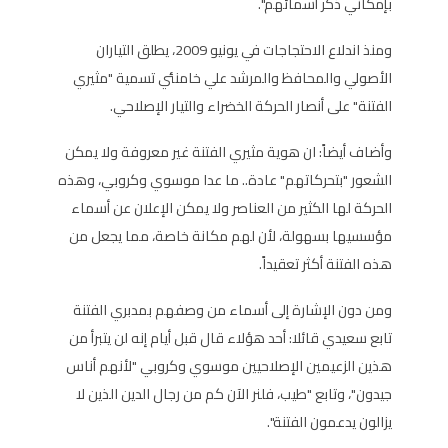
بإمكاني ذكر أسمائهم".
ومنذ اندلاع الاحتجاجات في يونيو 2009، يطلق التياران
الأصولي والمحافظ والمرشد علي خامنئي تسمية "مثيري
الفتنة" على أنصار الحركة الخضراء والتيار الإصلاحي.
وأضاف أيضاً: ان هوية مثيري الفتنة غير معروفة ولا يمكن
الشعور "بتحركاتهم" عادة.. ما عدا موسوي وكروبي، وهذه
الحركة لها الكثير من العناصر ولا يمكن الإعلان عن أسماء
مؤسسيها بسهولة، لأن لهم مكانة خاصة، مما يجعل من
هذه الفتنة أكثر تعقيداً.
ومن دون الإشارة إلى أسماء من وصفهم بمدبري الفتنة
تابع سعيدي قائلا: أحد هؤلاء قال قبل أيام إنه لن يتبرأ من
هذين الزعيمين الإصلاحيين موسوي وكروبي "لأنهم أناس
جيدون"، وتابع "طيب، فلنر الآن كم من رجال الدين الذين لا
يزالون يدعمون الفتنة".