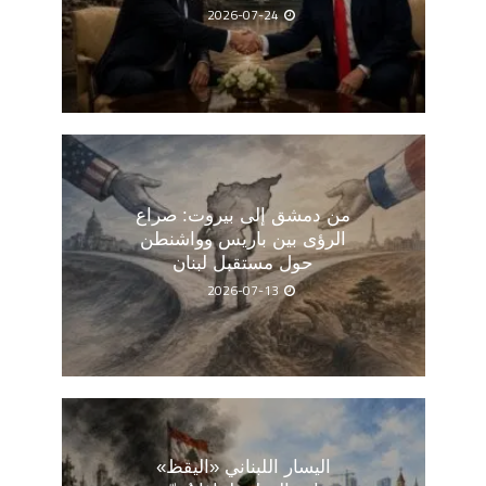
2026-07-24
من دمشق إلى بيروت: صراع
الرؤى بين باريس وواشنطن
حول مستقبل لبنان
2026-07-13
اليسار اللبناني «اليقظ»