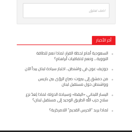
اضف تعليق
أخر الأخبار
السعودية أمام لحظة القرار: لماذا نعم للطاقة
النووية… ونعم لاتفاقيات أبراهام؟
جوزيف عون في واشنطن.. اختبار سيادة لبنان يبدأ الآن
من دمشق إلى بيروت: صراع الرؤى بين باريس
وواشنطن حول مستقبل لبنان
اليسار اللبناني «اليقظ» وسيادة الدولة: لماذا يُعدّ نزع
سلاح حزب الله الطريق الوحيد إلى مستقبل لبنان؟
لماذا يريد “الحرس القديم” اللامركزية؟