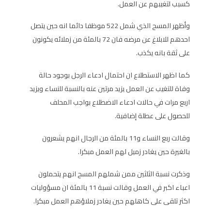
كسبب لتغيبهم عن العمل.
وأظهر المسح الذي شمل 522 موظفا دائما انه حين يتصل
احدهم للابلاغ عن مرضه فان 72 بالمئة من زملائه يكونون
على ثقة بانه يكذب.
كما اظهر الاستطلاع ان احتمال ادعاء الرجل بوجود حالة
وفاة للتغيب عن العمل يزيد مرتين عنه بالنسبة للنساء ويزيد
اربع مرات في حالات ادعاء الاضطلاع بواجب المحلف
للحصول على عطلة إضافية.
وقالت ربع النساء و11 بالمئة من الرجال انهم يشعرون
بالغيرة حين يغادر زميل لهم العمل مبكرا.
وذكرت نسبة الثلثين ممن شملهم المسح انهم يتحملون
اعباء اكبر في العمل وقالت نسبة 11 بالمئة ان مسؤوليات
اكثر تلقى على كاهلهم حين يغادر زملاؤهم العمل مبكرا.