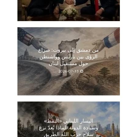
من دمشق إلى بيروت: صراع
الرؤى بين باريس وواشنطن
حول مستقبل لبنان
2026-07-13
اليسار اللبناني «اليقظ»
وسيادة الدولة: لماذا يُعدّ نزع
سلاح حزب الله الطريق