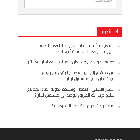
اضف تعليق
أخر الأخبار
السعودية أمام لحظة القرار: لماذا نعم للطاقة
النووية… ونعم لاتفاقيات أبراهام؟
جوزيف عون في واشنطن.. اختبار سيادة لبنان يبدأ الآن
من دمشق إلى بيروت: صراع الرؤى بين باريس
وواشنطن حول مستقبل لبنان
اليسار اللبناني «اليقظ» وسيادة الدولة: لماذا يُعدّ نزع
سلاح حزب الله الطريق الوحيد إلى مستقبل لبنان؟
لماذا يريد “الحرس القديم” اللامركزية؟