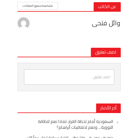
عن الكاتب
مشاهدة جميع المقالات
وائل فتحى
اضف تعليق
اضف تعليق
أخر الأخبار
السعودية أمام لحظة القرار: لماذا نعم للطاقة
النووية… ونعم لاتفاقيات أبراهام؟
جوزيف عون في واشنطن.. اختبار سيادة لبنان يبدأ الآن