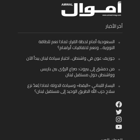
أخر الأخبار
السعودية أمام لحظة القرار: لماذا نعم للطاقة
النووية… ونعم لاتفاقيات أبراهام؟
جوزيف عون في واشنطن.. اختبار سيادة لبنان يبدأ الآن
من دمشق إلى بيروت: صراع الرؤى بين باريس
وواشنطن حول مستقبل لبنان
اليسار اللبناني «اليقظ» وسيادة الدولة: لماذا يُعدّ نزع
سلاح حزب الله الطريق الوحيد إلى مستقبل لبنان؟
Facebook
Twitter
Instagram
YouTube