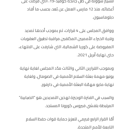
لتسيير شؤونه في ظل جائحة كوفيد-19، التي فرضت على
أعضائه، منذ 12 مارس، العمل عن بُعد، بحسب ما أفاد
دبلوماسيون.
ووافق المجلس على 4 قرارات، تم بموجب أحدها تمديد
ولاية الخبراء الأمميين المكلفين مراقبة تطبيق العقوبات
المفروضة على كوريا الشمالية، التي شارفت على الانتهاء،
حتى نهاية أبريل 2021.
وبموجب القرارين الثاني والثالث مدّد المجلس لغاية نهاية
يونيو مهمة بعثة السلام الأممية في الصومال، ولغاية
نهاية مايو مهمّة البعثة الأممية في دارفور.
والسبب في الفترة الوجيزة لهذين التمديدين هو “الضبابية”
المرتبطة بتفشي فيروس كورونا المستجد.
أمّا القرار الرابع فيرمي لتعزيز حماية قوات حفظ السلام
التابعة للأمم المتحدة.