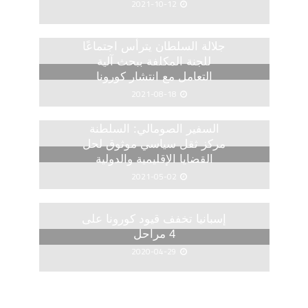
2021-10-12
جلالة السلطان يترأس اجتماعًا
للجنة المكلفة ببحث آلية
التعامل مع انتشار كورونا
2021-08-18
السفير الصومالي: السلطنة
مركز ثقل سياسي موثوق لحل
القضايا الإقليمية والدولية
2021-05-02
إسبانيا تخفف قيود كورونا على
4 مراحل
2020-04-29