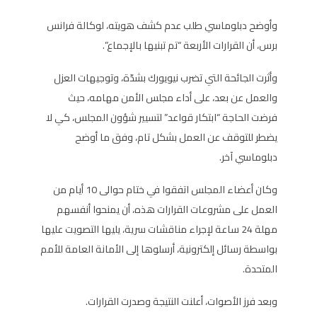
وأوضح دبلوماسي طلب عدم كشف هويته، لوكالة فرانس
برس، أن القرارات الأربعة “تم تبنيها بالإجماع”.
وأثرت الجائحة التي تضرب نيويورك بشدّة، وتوجيهات العزل
والعمل عن بعد، على أداء مجلس الأمن مهامه، حيث
فرضت الحاجة “ابتكار قواعد” لتسيير شؤون المجلس، كي لا
يضطر للتوقف عن العمل بشكل تام، وفق ما أوضح
دبلوماسي آخر.
وكان أعضاء المجلس اتفقوا في ختام حوالى 10 أيام من
العمل على مشروعات القرارات هذه، أن يمنحوا أنفسهم
مهلة 24 ساعة لإجراء مناقشات سرية، يليها التصويت عليها
بواسطة رسائل إلكترونية، أرسلوها إلى الأمانة العامة للأمم
المتحدة.
وبعد فرز الأصوات، أعلنت النتيجة وصدرت القرارات.