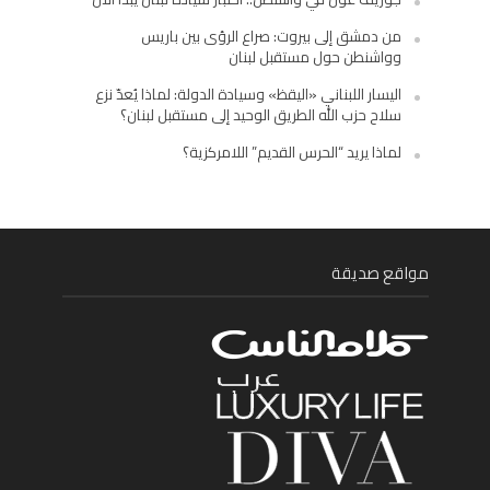
من دمشق إلى بيروت: صراع الرؤى بين باريس
وواشنطن حول مستقبل لبنان
اليسار اللبناني «اليقظ» وسيادة الدولة: لماذا يُعدّ نزع
سلاح حزب الله الطريق الوحيد إلى مستقبل لبنان؟
لماذا يريد “الحرس القديم” اللامركزية؟
مواقع صديقة