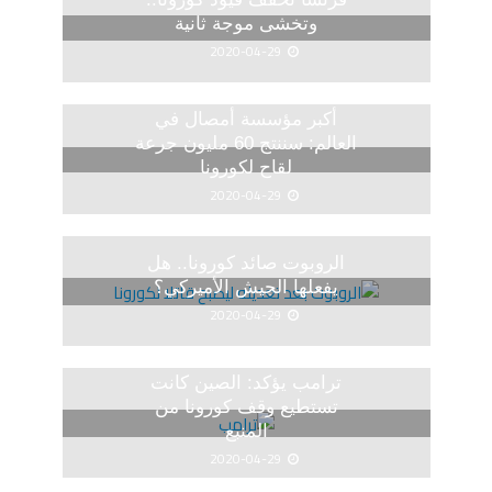
وتخشى موجة ثانية
2020-04-29
أكبر مؤسسة أمصال في
العالم: سننتج 60 مليون جرعة
لقاح لكورونا
2020-04-29
الروبوت صائد كورونا.. هل
يفعلها الجيش الأميركي؟
2020-04-29
ترامب يؤكد: الصين كانت
تستطيع وقف كورونا من
المنبع
2020-04-29