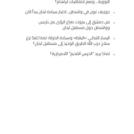
النووية… ونعم لاتفاقيات أبراهام؟
جوزيف عون في واشنطن.. اختبار سيادة لبنان يبدأ الآن
من دمشق إلى بيروت: صراع الرؤى بين باريس
وواشنطن حول مستقبل لبنان
اليسار اللبناني «اليقظ» وسيادة الدولة: لماذا يُعدّ نزع
سلاح حزب الله الطريق الوحيد إلى مستقبل لبنان؟
لماذا يريد “الحرس القديم” اللامركزية؟