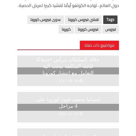
دول العالم ، تواجه الكونغو أيضًا تفشيا كبيرا لمرض الحصبة.
Tags
تفشي فيروس كورونا
عدوى فيروس كورونا
فيروس
فيروس كورونا
كورونا
مواضيع ذات صلة
جلالة السلطان يترأس اجتماعًا
للجنة المكلفة ببحث آلية
التعامل مع انتشار كورونا
2021-08-18
إسبانيا تخفف قيود كورونا على
4 مراحل
2020-04-29
فرنسا تخفف قيود كورونا..