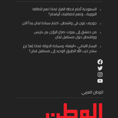
السعودية أمام لحظة القرار: لماذا نعم للطاقة
النووية… ونعم لاتفاقيات أبراهام؟
جوزيف عون في واشنطن.. اختبار سيادة لبنان يبدأ الآن
من دمشق إلى بيروت: صراع الرؤى بين باريس
وواشنطن حول مستقبل لبنان
اليسار اللبناني «اليقظ» وسيادة الدولة: لماذا يُعدّ نزع
سلاح حزب الله الطريق الوحيد إلى مستقبل لبنان؟
Facebook
Twitter
Instagram
YouTube
الوطن العربي