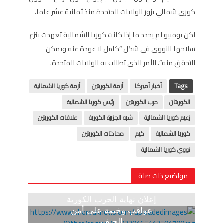
كوري شمالي يزور الولايات المتحدة منذ ثمانية عشر عاما.
لكن بومبيو لم يحدد ما إذا كانت كوريا الشمالية تعهدت بنزع
سلاحها النووي في شكل “كامل لا عودة عنه ويمكن
التحقق منه”، الأمر الذي تطالب به الولايات المتحدة.
Tags
أخبار أميركا
أزمة الكوريتين
أزمة كوريا الشمالية
الكوريتان
حرب الكوريتين
رئيس كوريا الشمالية
زعيم كوريا الشمالية
شبه الجزيرة الكورية
علاقات الكوريتين
كوريا الشمالية
كيم
محادثات الكوريتين
نووي كوريا الشمالية
مواضيع ذات صلة
إعلان نهاية الحرب الكورية
عواقب وخيمة على أمن
الحلف