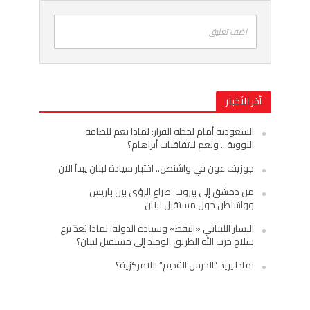
اضف تعليق
أخر الأخبار
السعودية أمام لحظة القرار: لماذا نعم للطاقة
النووية… ونعم لاتفاقيات أبراهام؟
جوزيف عون في واشنطن.. اختبار سيادة لبنان يبدأ الآن
من دمشق إلى بيروت: صراع الرؤى بين باريس
وواشنطن حول مستقبل لبنان
اليسار اللبناني «اليقظ» وسيادة الدولة: لماذا يُعدّ نزع
سلاح حزب الله الطريق الوحيد إلى مستقبل لبنان؟
لماذا يريد “الحرس القديم” اللامركزية؟