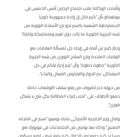
وأفادت الوكالة عقب اجتماع الرجلين أمس الخميس في
بيونغيانغ بأن “كيم قال إن إرادة جمهورية كوريا
الديمقراطية الشعبية بالسير نحو نزع الأسلحة النووية من
شبه الجزيرة الكورية ما زالت دون تغيير ومتماسكة وثابتة”.
وعبّر كيم عن أمله في إيجاد حل لمسألة العلاقات مع
الولايات المتحدة ونزع السلاح النووي من شبه الجزيرة
الكورية “خطوة خطوة” وأن “يتم إحراز تقدّم في حل
المشاكل، عبر الحوار والتفاوض الفعال والبناء”.
من جهته حذر لافروف من رفع سقف التوقعات، حاضا
جميع الأطراف على “تجنب إغراء المطالبة بكل شيء بشكل
فوري”.
وقال وزير الخارجية الأميركي مايك بومبيو “نسير في الاتجاه
الصحيح” وذلك بعد يومين من الاجتماعات في نيويورك مع
مساعد كيم جونغ اون الجنرال كيم يونغ شول، ارفع مسؤول