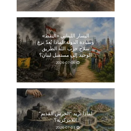
اليسار اللبناني «اليقظ»
وسيادة الدولة: لماذا يُعدّ نزع
سلاح حزب الله الطريق
الوحيد إلى مستقبل لبنان؟
2026-07-04
لماذا يريد “الحرس القديم”
اللامركزية؟
2026-07-01