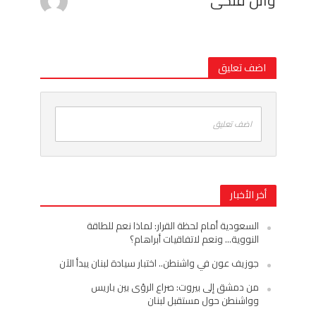
وائل فتحى
اضف تعليق
اضف تعليق
أخر الأخبار
السعودية أمام لحظة القرار: لماذا نعم للطاقة
النووية… ونعم لاتفاقيات أبراهام؟
جوزيف عون في واشنطن.. اختبار سيادة لبنان يبدأ الآن
من دمشق إلى بيروت: صراع الرؤى بين باريس
وواشنطن حول مستقبل لبنان