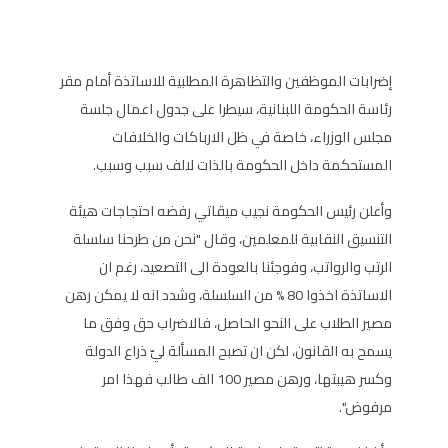
إضرابات الموظفين والتظاهرة المطلبية للاساتذة أمام مقر
رئاسة الحكومة اللبنانية، سيطرا على جدول اعمال جلسة
مجلس الوزراء، خاصة في ظل الارباكات والخلافات
المستحكمة داخل الحكومة بالذات لالف سبب وسبب.
وأعلن رئيس الحكومة نجيب ميقاتي رفضه احتجاجات هيئة
التنسيق النقابية للمعلمين، وقال "نحن من طرحنا سلسلة
الرتب والرواتب، وفوجئنا بالعودة الى التصعيد، رغم ان
الاساتذة اخذوا 80 % من السلسلة، وشدد انه لا يمكن رهن
مصير الطلاب على النحو الحاصل، فالاضراب حق وفق ما
يسمح به القانون، لكن ان تصبح المسألة ليّ ذراع الدولة
وكسر هيبتها، ورهن مصير 100 الف طالب فهذا امر
مرفوض".