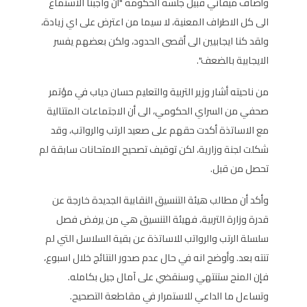
وأضاف ميقاتي قبيل جلسة الحكومة "أن واجبنا الاستماع
الى كل الاطراف المعنية، لا سيما من اعترض على اي زيادة،
ولقد كنا ايجابيين الى أقصى الحدود، ولكن بعضهم يفسر
الايجابية بالضعف".
من ناحيته أشار وزير التربية والتعليم حسان دياب في مؤتمر
صحفي من السراي الحكومي، الى أن الاجتماعات المتتالية
مع الاساتذة أكدت حقهم على صعيد الرتب والرواتب، وقد
شكلت لجنة وزارية، لكن توقيف تصحيح الامتحانات سابقة لم
تحصل من قبل.
وأكد أن مطالب هيئة التنسيق النقابية الجديدة خارجة عن
قدرة وزارة التربية، فهيئة التنسيق هي من يرفض فصل
سلسلة الرتب والرواتب للاساتذة عن بقية السلاسل التي لم
تنته بعد. وأوضح انه في حال عدم صدور النتائج خلال اسبوع،
فإن المنح ستنتهي وسنقضي على آمال جيل بكامله.
وتساءل ما الداعي للاستمرار في مقاطعة التصحيح.