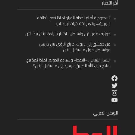
أخر الأخبار
السعودية أمام لحظة القرار: لماذا نعم للطاقة
النووية… ونعم لاتفاقيات أبراهام؟
جوزيف عون في واشنطن.. اختبار سيادة لبنان يبدأ الآن
من دمشق إلى بيروت: صراع الرؤى بين باريس
وواشنطن حول مستقبل لبنان
اليسار اللبناني «اليقظ» وسيادة الدولة: لماذا يُعدّ نزع
سلاح حزب الله الطريق الوحيد إلى مستقبل لبنان؟
Facebook
Twitter
Instagram
YouTube
الوطن العربي