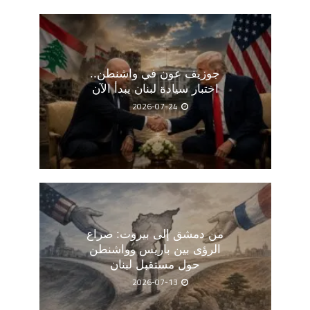
جوزيف عون في واشنطن..
اختبار سيادة لبنان يبدأ الآن
2026-07-24
من دمشق إلى بيروت: صراع
الرؤى بين باريس وواشنطن
حول مستقبل لبنان
2026-07-13