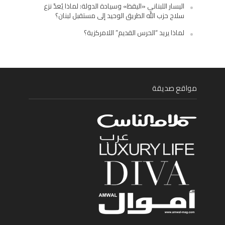
اليسار اللبناني «اليقظ» وسيادة الدولة: لماذا يُعدّ نزع
سلاح حزب الله الطريق الوحيد إلى مستقبل لبنان؟
لماذا يريد “الحرس القديم” اللامركزية؟
مواقع صديقة