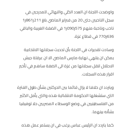
واوضحت اللجنة ان العدد الكلي والنهائي للمدرجين في
سجل الناخبين حتى 20 من فبراير الماضي بلغ 211ر861ر1
ناخب وناخبة منهم 575ر090ر1 في الضفة الغربية والباقي
636ر770 في قطاع غزة.
وسادت تقديرات في اللجنة بأن تحديث سجلاتها الانتخابية
يمكن ان ينتهي نهاية مارس الماضي الا ان عرقلة جيش
الاحتلال لنقل سجلاتها من غزة الى الضفة ساهم في تأخير
اقرار هذه السجلات.
ويتردد ان خلافا لا يزال قائما بين الحركتين بشأن طول الفترة
التي ستشغلها الحكومة الانتقالية هذه والتي يأمل الكثير
من الفلسطينيين في وضع الوسطاء المصريين حلا توفيقيا
بشأنه بينهما.
كما يتردد ان الرئيس عباس يرغب في ان يستمر عمل هذه