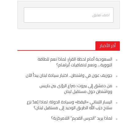
اضف تعليق
أخر الأخبار
السعودية أمام لحظة القرار: لماذا نعم للطاقة
النووية… ونعم لاتفاقيات أبراهام؟
جوزيف عون في واشنطن.. اختبار سيادة لبنان يبدأ الآن
من دمشق إلى بيروت: صراع الرؤى بين باريس
وواشنطن حول مستقبل لبنان
اليسار اللبناني «اليقظ» وسيادة الدولة: لماذا يُعدّ نزع
سلاح حزب الله الطريق الوحيد إلى مستقبل لبنان؟
لماذا يريد “الحرس القديم” اللامركزية؟