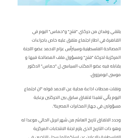
يلتقي وفدان من حركتي "فتح" و"حماس" اليوم في
القاهرة في اطار اجتماع متفق عليه خاص باجراءات
المصالحة الفلسطينية.وسيترأس عزام الاحمد عضو اللجنة
المركزية لحركة "فتح" ومسؤول ملف المصالحة فيها و
يقابله فيه عضو المكتب السياسي ل "حماس" الدكتور
موسى ابومرزوق.
ونقلت محطات اذاعة محلية عن الاحمد قوله "ان اجتماع
اليوم يأتي تنفيذا لاتفاق سابق بين الحركتين برعاية
مسؤولين في جهاز المخابرات المصرية".
وحدد الاتفاق تاريخ العاشر من شهر ابريل الحالي موعدا له
وهو ذات التاريخ الذي يلزم لجنة الانتخابات المركزية
الفلسطينية بالاعلان عن استكمالها سجل الناخبين في