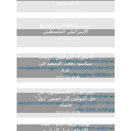
الفلسطينية ؟
2021-06-07
بايدن وكيفيةإدارة الصراع
الإسرائيلي الفلسطيني
2021-06-03
3 ماوراء الكواليس ..أزمات
سياسية دفعت التصعيد فى
غزة
2021-05-30
إسرائيل والفلسطينيون: من
حل الدولتين إلى خمس “دول”
فاشلة
2021-05-18
لوقف نزيف الدم .. يجب
الالتفاف حول المبادرة