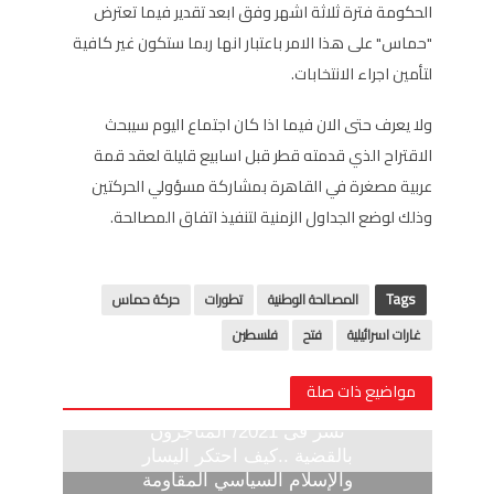
الحكومة فترة ثلاثة اشهر وفق ابعد تقدير فيما تعترض
"حماس" على هذا الامر باعتبار انها ربما ستكون غير كافية
لتأمين اجراء الانتخابات.
ولا يعرف حتى الان فيما اذا كان اجتماع اليوم سيبحث
الاقتراح الذي قدمته قطر قبل اسابيع قليلة لعقد قمة
عربية مصغرة في القاهرة بمشاركة مسؤولي الحركتين
وذلك لوضع الجداول الزمنية لتنفيذ اتفاق المصالحة.
Tags
المصالحة الوطنية
تطورات
حركة حماس
غارات اسرائيلية
فتح
فلسطين
مواضيع ذات صلة
نشر فى 2021/ المتاجرون
بالقضية ..كيف احتكر اليسار
والإسلام السياسي المقاومة