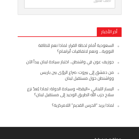
اضف تعليق
أخر الأخبار
السعودية أمام لحظة القرار: لماذا نعم للطاقة
النووية… ونعم لاتفاقيات أبراهام؟
جوزيف عون في واشنطن.. اختبار سيادة لبنان يبدأ الآن
من دمشق إلى بيروت: صراع الرؤى بين باريس
وواشنطن حول مستقبل لبنان
اليسار اللبناني «اليقظ» وسيادة الدولة: لماذا يُعدّ نزع
سلاح حزب الله الطريق الوحيد إلى مستقبل لبنان؟
لماذا يريد “الحرس القديم” اللامركزية؟