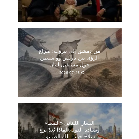
من دمشق إلى بيروت: صراع
الرؤى بين باريس وواشنطن
حول مستقبل لبنان
2026-07-13
اليسار اللبناني «اليقظ»
وسيادة الدولة: لماذا يُعدّ نزع
سلاح حزب الله الطريق