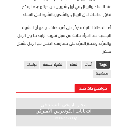
عند النساء والرجال في أول شهرين من حياتهم، ما يفسّر
تطوّر الحلمات لدى الرجال، والشعور بالنشوة لدى النساء.
أما المظلة الثانية فتركّز على أمر مختلف، وهو أن النشوة
الجنسية عند المرأة كانت من سبل تقوية الرابط ما بين الرجل
والمرأة، وتحفيز المرأة على ممارسة الجنس مع الرجل بشكل
متكرر.
Tags
أبحاث
النساء
النشوة الجنسية
دراسات
صحةحياة
مواضيع ذات صلة
إنجاز تاريخي للنساء في
انتخابات الكونغرس الأميركي
2018-11-08