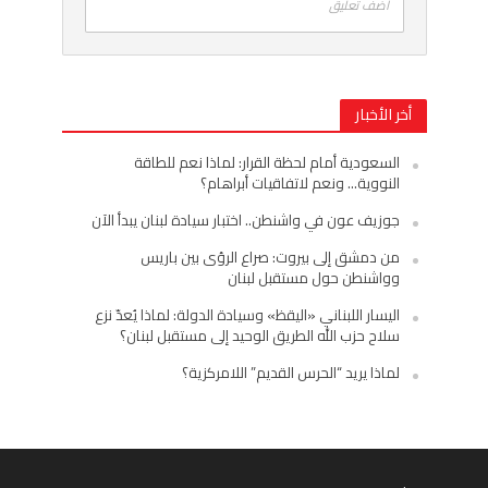
اضف تعليق
أخر الأخبار
السعودية أمام لحظة القرار: لماذا نعم للطاقة
النووية… ونعم لاتفاقيات أبراهام؟
جوزيف عون في واشنطن.. اختبار سيادة لبنان يبدأ الآن
من دمشق إلى بيروت: صراع الرؤى بين باريس
وواشنطن حول مستقبل لبنان
اليسار اللبناني «اليقظ» وسيادة الدولة: لماذا يُعدّ نزع
سلاح حزب الله الطريق الوحيد إلى مستقبل لبنان؟
لماذا يريد “الحرس القديم” اللامركزية؟