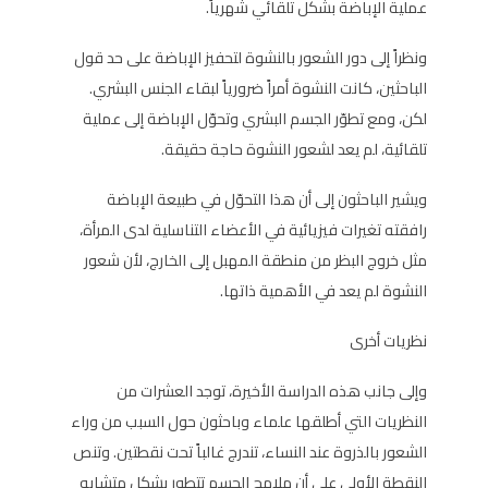
عملية الإباضة بشكل تلقائي شهرياً.
ونظراً إلى دور الشعور بالنشوة لتحفيز الإباضة على حد قول
الباحثين، كانت النشوة أمراً ضرورياً لبقاء الجنس البشري.
لكن، ومع تطوّر الجسم البشري وتحوّل الإباضة إلى عملية
تلقائية، لم يعد لشعور النشوة حاجة حقيقة.
ويشير الباحثون إلى أن هذا التحوّل في طبيعة الإباضة
رافقته تغيرات فيزيائية في الأعضاء التناسلية لدى المرأة،
مثل خروج البظر من منطقة المهبل إلى الخارج، لأن شعور
النشوة لم يعد في الأهمية ذاتها.
نظريات أخرى
وإلى جانب هذه الدراسة الأخيرة، توجد العشرات من
النظريات التي أطلقها علماء وباحثون حول السبب من وراء
الشعور بالذروة عند النساء، تندرج غالباً تحت نقطتين. وتنص
النقطة الأولى على أن ملامح الجسم تتطور بشكل متشابه