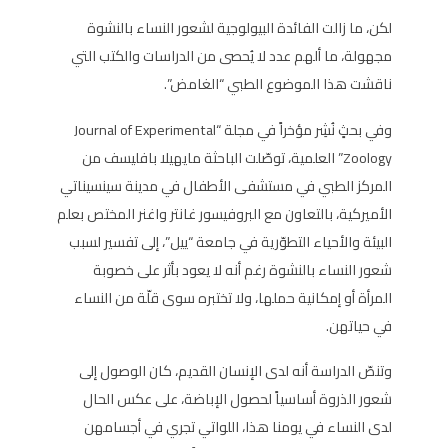
لكن، ما زالت الفائدة البيولوجية لشعور النساء بالنشوة
مجهولة، ما ألهم عدد لا يُحصى من الدراسات والكتب التي
ناقشت هذا الموضوع الطبي “الغامض”.
وفي بحثٍ نُشِر مؤخراً في مجلة “Journal of Experimental
Zoology” العلمية، توصّلت الباحثة مايهيلا بافليسف من
المركز الطبي في مستشفى الأطفال في مدينة سينسيناتي
الأميركية، بالتعاون مع البروفيسور غانتر واغنر المختص بعلم
البيئة والأحياء التطوّرية في جامعة “ييل”، إلى تفسير لسبب
شعور النساء بالنشوة رغم أنه لا يعود بأثر على خصوبة
المرأة أو إمكانية حملها، ولا تختبره سوى قلّة من النساء
في حياتهن.
وتنصّ الدراسة أنه لدى الإنسان القديم، كان الوصول إلى
شعور الذروة أساسياً لحصول الإباضة، على عكس الحال
لدى النساء في يومنا هذا، اللواتي تجري في أجسامهن