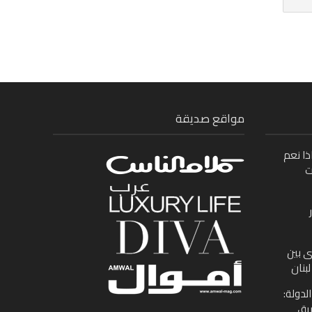
مواقع صديقة
ذا نعم
ت
ى بين
بنان
لدولة:
ريق