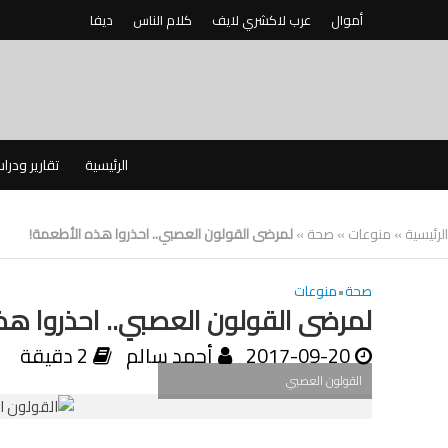
أموال
عرب لاكشري لايف
كلام الناس
ديفا
الرئيسية
تقارير ودرا
الرئيسية
»
منوعات
»
صحة
»
لمرضى القولون العصبي.. احذروا هذه الأطعمة!
صحة
•
منوعات
لمرضى القولون العصبي.. احذروا هذ
2017-09-20
أحمد سالم
2 دقيقة
القولون العصبي