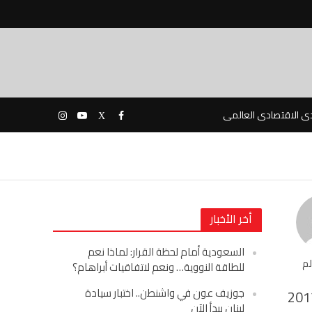
دى الاقتصادى العالمى
أخر الأخبار
السعودية أمام لحظة القرار: لماذا نعم
لم
للطاقة النووية… ونعم لاتفاقيات أبراهام؟
جوزيف عون في واشنطن.. اختبار سيادة
201
لبنان يبدأ الآن