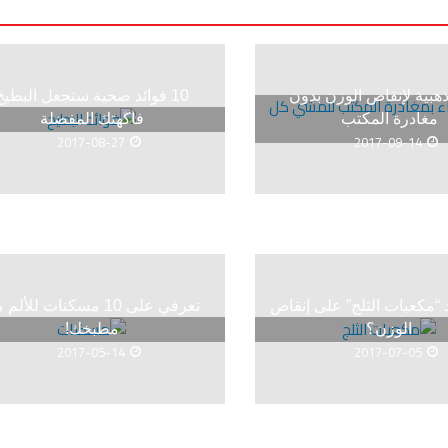
هبية لإنقاص الوزن بدون
10 فوائد صحية ستجعل البطيخ
مغادرة المكتب
فاكهتك المفضلة
2017-08-27
2017-09-14
“مكعبات الثلج” على إنقاص
تعرفي على 10 مسكنات للألم
الوزن؟
مطبخك!
2017-05-14
2017-07-05