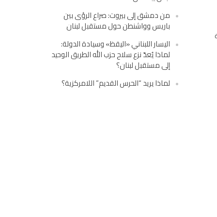
من دمشق إلى بيروت: صراع الرؤى بين
باريس وواشنطن حول مستقبل لبنان
اليسار اللبناني «اليقظ» وسيادة الدولة:
لماذا يُعدّ نزع سلاح حزب الله الطريق الوحيد
إلى مستقبل لبنان؟
لماذا يريد “الحرس القديم” اللامركزية؟