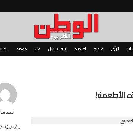
سات
الرأي
فيديو
اقتصاد
لايف ستايل
فن
موضة
المنت
ه الأطعمة!
أحمد سا
7-09-20