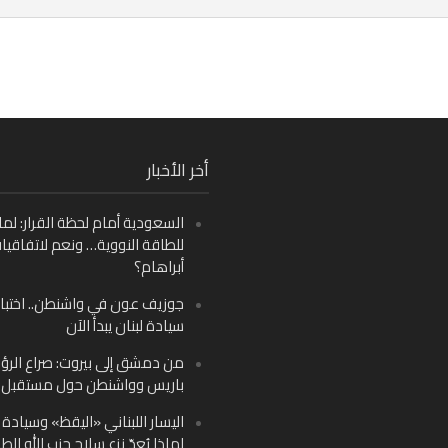
Fa
أخر الأخبار
Ins
السعودية أمام لحظة القرار: لما
Y
للطاقة النووية… ونعم لاتفاقيا
أبراهام؟
جوزيف عون في واشنطن.. اختبار
سيادة لبنان يبدأ الآن
من دمشق إلى بيروت: صراع الرؤ
باريس وواشنطن حول مستقبل ل
اليسار اللبناني «اليقظ» وسيادة ا
لماذا يُعدّ نزع سلاح حزب الله الط