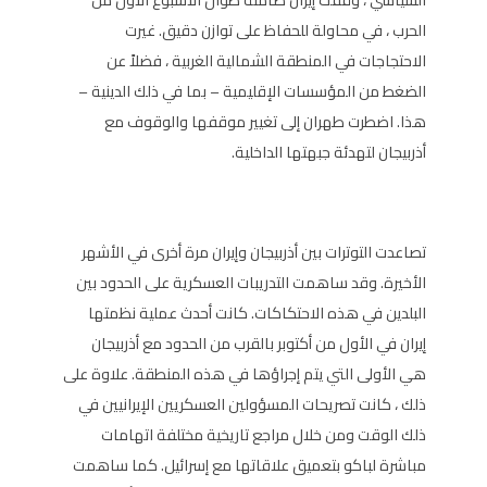
الحرب ، في محاولة للحفاظ على توازن دقيق. غيرت
الاحتجاجات في المنطقة الشمالية الغربية ، فضلاً عن
الضغط من المؤسسات الإقليمية – بما في ذلك الدينية –
هذا. اضطرت طهران إلى تغيير موقفها والوقوف مع
أذربيجان لتهدئة جبهتها الداخلية.
تصاعدت التوترات بين أذربيجان وإيران مرة أخرى في الأشهر
الأخيرة. وقد ساهمت التدريبات العسكرية على الحدود بين
البلدين في هذه الاحتكاكات. كانت أحدث عملية نظمتها
إيران في الأول من أكتوبر بالقرب من الحدود مع أذربيجان
هي الأولى التي يتم إجراؤها في هذه المنطقة. علاوة على
ذلك ، كانت تصريحات المسؤولين العسكريين الإيرانيين في
ذلك الوقت ومن خلال مراجع تاريخية مختلفة اتهامات
مباشرة لباكو بتعميق علاقاتها مع إسرائيل. كما ساهمت