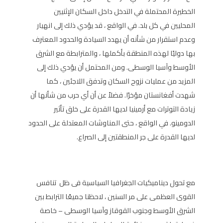
الخطيرة المحتملة في التدخل داخل السكان الإثنيين
المحليين في كل بلد. في الواقع ، قد يؤدي ذلك إلى انهيار
وعدم استقرار من شأنه أن يهدد السيادة والحدود المعترف
بها دوليًا لهذه المنطقة بأكملها ، والمترابطة مع الشرق
الأوسط وآسيا الوسطى. ومن المحتمل أن يؤدي ذلك إلى
المزيد من عمليات نزوح السكان وتدفق اللاجئين ، كما
شهدت أفغانستان مؤخرًا. فضلاً عن أن أي حرب من شأنها أن
زيادة التوترات مع أرمينيا لديها القدرة على خلق تأثير
الدومينو. في الواقع ، حتى المناوشات المعتدلة على الحدود
لديها القدرة على جر المنطقتين إلى الصراع.
مع تحول ديناميكيات الجغرافيا السياسية فى ظل تنافس
القوى العظمى على مر السنين ، لاحظنا جميعًا الترابط بين
الشرق الأوسط وجنوب القوقاز وآسيا الوسطى – خاصة