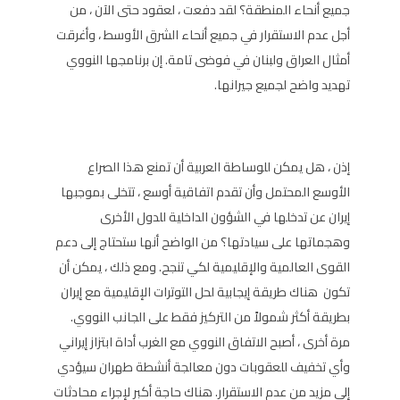
جميع أنحاء المنطقة؟ لقد دفعت ، لعقود حتى الآن ، من
أجل عدم الاستقرار في جميع أنحاء الشرق الأوسط ، وأغرقت
أمثال العراق ولبنان في فوضى تامة. إن برنامجها النووي
تهديد واضح لجميع جيرانها.
إذن ، هل يمكن للوساطة العربية أن تمنع هذا الصراع
الأوسع المحتمل وأن تقدم اتفاقية أوسع ، تتخلى بموجبها
إيران عن تدخلها في الشؤون الداخلية للدول الأخرى
وهجماتها على سيادتها؟ من الواضح أنها ستحتاج إلى دعم
القوى العالمية والإقليمية لكي تنجح. ومع ذلك ، يمكن أن
تكون هناك طريقة إيجابية لحل التوترات الإقليمية مع إيران
بطريقة أكثر شمولاً من التركيز فقط على الجانب النووي.
مرة أخرى ، أصبح الاتفاق النووي مع الغرب أداة ابتزاز إيراني
وأي تخفيف للعقوبات دون معالجة أنشطة طهران سيؤدي
إلى مزيد من عدم الاستقرار. هناك حاجة أكبر لإجراء محادثات