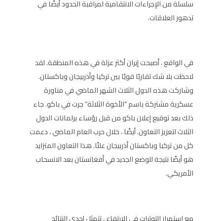
سلسلة من الإجراءات الانتقامية لمراقبة الحدود أيضًا في
تدهور العلاقات.
في الواقع ، أصبحت إيران أكثر عزلة في هذه المنطقة. لقد
لاحظت بلا شك تقاربًا قويًا بين تركيا وأذربيجان وباكستان.
وشاركت هذه الدول الثلاث الشهر الماضي في مناورة
عسكرية مشتركة باسم “الأخوة الثلاثة” جرت في باكو. جاء
ذلك بعد توقيع إعلان باكو من قبل رؤساء برلمانات الدول
الثلاث لتعزيز التعاون. أيضًا ، خلال حرب العام الماضي ، دعمت
كل من تركيا وباكستان أذربيجان علنًا. هذا التعاون المتزايد
هو أيضًا نتيجة للوضع الجديد في أفغانستان بعد الانسحاب
الأمريكي.
مع استمرار التوترات في الارتفاع ، تتمثل إحدى النتائج