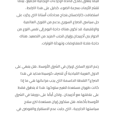
فيما يتعلق بمدى فائدة الإجراءات الإيجابية للجميع ، بينما
تنتشر الأزمات بسرعة الضوء. كدليل على هذا الترابط ،
استضافت كازاخستان بنجاح محادثات أستانا التي ركزت على
حل سياسي للصراع السوري بدعم من القوى العالمية
والإقليمية. قد تكون هناك حاجة اليوم إلى نفس النوع من
الحوار بين أذربيجان وإيران لتجنب المزيد من التصعيد. هناك
حاجة ملحة للمفاوضات وتهدئة التوترات.
رغم الدور السلبي لإيران في الشرق الأوسط ، هل ينبغي على
الدول العربية القيادية أن تتصرف كوسيط محايد في هذا
الصراع؟ النقطة الحاسمة التي يجب مراعاتها هي ما إذا
كانت طهران مستعدة لتغيير سلوكها. هذا لا ينطبق فقط
على علاقتها مع أذربيجان ، ولكن أيضًا على دورها في الشرق
الأوسط بأكمله. هل ستكون إيران مستعدة لنزع سلاح
سياستها الخارجية ، التي جلبت عدم الاستقرار والفوضى في