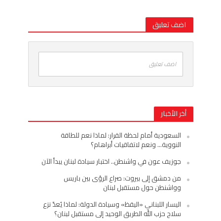
اضف تعليق
اضف تعليق
أخر الأخبار
السعودية أمام لحظة القرار: لماذا نعم للطاقة
النووية… ونعم لاتفاقيات أبراهام؟
جوزيف عون في واشنطن.. اختبار سيادة لبنان يبدأ الآن
من دمشق إلى بيروت: صراع الرؤى بين باريس
وواشنطن حول مستقبل لبنان
اليسار اللبناني «اليقظ» وسيادة الدولة: لماذا يُعدّ نزع
سلاح حزب الله الطريق الوحيد إلى مستقبل لبنان؟