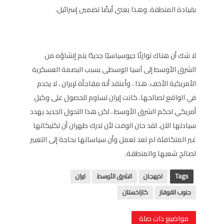
بقيادة المنطقة. وهذا يعني أيضًا تضمين إسرائيل.
لا شك أن هناك توازنًا جيوسياسيًا جديدًا يتم إنشاؤه من
الشرق الأوسط إلى آسيا الوسطى بسبب البصمة العسكرية
الأمريكية الأخف. هذا ، وأعتقد أنه مفاجأة لإيران ، لا يخدم
في الواقع لصالحها. كانت إيران تساوم للحصول على وكيل
أمريكي لحكم الشرق الأوسط ، لكن هذا التحول الجديد يهدد
سيادتها الآن. لقد حان الوقت لأن تدرك طهران أن تكتيكاتها
غير المتكافئة لم تعد تعمل وأن سياساتها بحاجة إلى التغيير
لصالح شعبها والمنطقة.
Tags
اذربيجان
الشرق الأوسط
ايران
جنوب القوقاز
كازاخستان
مواضيع ذات صلة