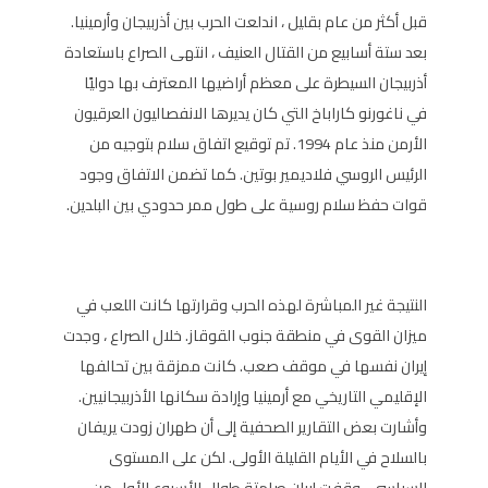
قبل أكثر من عام بقليل ، اندلعت الحرب بين أذربيجان وأرمينيا.
بعد ستة أسابيع من القتال العنيف ، انتهى الصراع باستعادة
أذربيجان السيطرة على معظم أراضيها المعترف بها دوليًا
في ناغورنو كاراباخ التي كان يديرها الانفصاليون العرقيون
الأرمن منذ عام 1994. تم توقيع اتفاق سلام بتوجيه من
الرئيس الروسي فلاديمير بوتين. كما تضمن الاتفاق وجود
قوات حفظ سلام روسية على طول ممر حدودي بين البلدين.
النتيجة غير المباشرة لهذه الحرب وقرارتها كانت اللعب في
ميزان القوى في منطقة جنوب القوقاز. خلال الصراع ، وجدت
إيران نفسها في موقف صعب. كانت ممزقة بين تحالفها
الإقليمي التاريخي مع أرمينيا وإرادة سكانها الأذربيجانيين.
وأشارت بعض التقارير الصحفية إلى أن طهران زودت يريفان
بالسلاح في الأيام القليلة الأولى. لكن على المستوى
السياسي ، وقفت إيران صامتة طوال الأسبوع الأول من