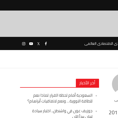
دى الاقتصادى العالمى
أخر الأخبار
السعودية أمام لحظة القرار: لماذا نعم
حى
للطاقة النووية… ونعم لاتفاقيات أبراهام؟
جوزيف عون في واشنطن.. اختبار سيادة
201
لبنان يبدأ الآن