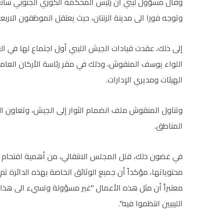
وقال مسؤول ليبي ان رئيس المحكمة الكوري الجنوبي سان
وتوجه فورا الى مدينة الزنتان، حيث يعتقل الموظفون الاربعة
إلى ذلك، عقدت قيادات الجيش الليبي أول اجتماع لها في ال
اللواء يوسف المنقوش، وذلك في مقر رئاسة الأركان العامة
الهيئات ومديري الإدارات.
وتناول المنقوش ملف انضمام الثوار إلى الجيش، وتعاون
المناطق.
في غضون ذلك، قلل المجلس الانتقالي، من أهمية اقتحام الدائ
محتوياتها، مؤكداً أن جميع الوثائق الخاصة بهذه الدائرة 
الليبيين انتظموا فيه".