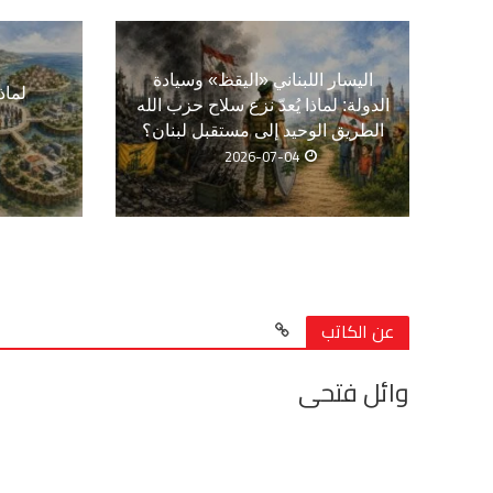
اليسار اللبناني «اليقظ» وسيادة
لماذ
الدولة: لماذا يُعدّ نزع سلاح حزب الله
الطريق الوحيد إلى مستقبل لبنان؟
2026-07-04
عن الكاتب
وائل فتحى