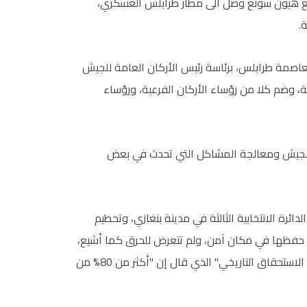
غ هيون سونغ وصل الى مطار طرابلس العسكري،
.
عاصمة طرابلس، برئاسة رئيس الأركان العامة للجيش
، وضم كلا من رؤساء الأركان الفرعية، ورؤساء
 الجيش ومعالجة المشاكل التي تحدث في بعض
رة الانتخابية الثالثة في مدينة بنغازي، وتحطيم
تم حفظها في مكان آمن، ولم تتعرض للحرق كما أشيع،
معتبراً أن مثل هذه الأعمال "غير مسؤولة وتسيء الى هذا الاستحقاق التاريخي" الذي قال إن "أكثر من 80% من