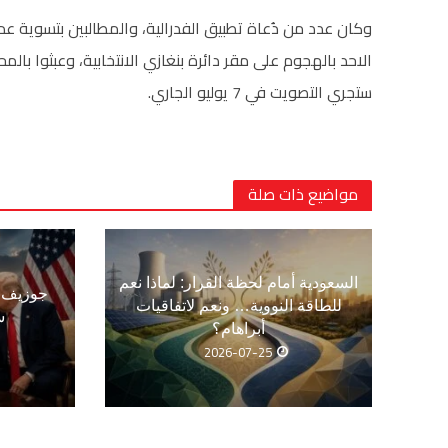
وكان عدد من دُعاة تطبيق الفدرالية، والمطالبين بتسوية ع
الاحد بالهجوم على مقر دائرة بنغازي الانتخابية، وعبثوا بالم
ستجري التصويت في 7 يوليو الجاري.
مواضيع ذات صلة
السعودية أمام لحظة القرار: لماذا نعم
جوزيف ع
للطاقة النووية… ونعم لاتفاقيات
س
أبراهام؟
2026-07-25