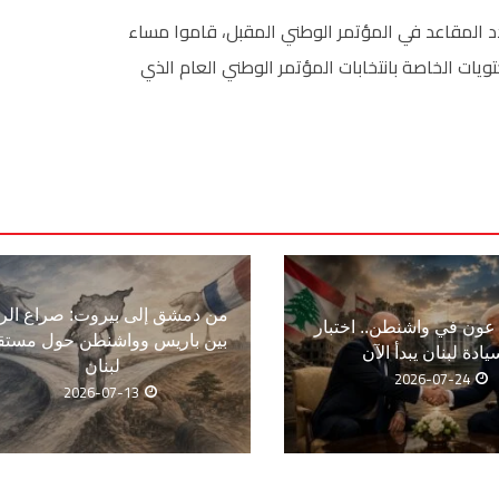
دد المقاعد في المؤتمر الوطني المقبل، قاموا مساء
حتويات الخاصة بانتخابات المؤتمر الوطني العام الذي
من دمشق إلى بيروت: صراع الر
ون في واشنطن.. اختبار
بين باريس وواشنطن حول مستق
يادة لبنان يبدأ الآن
لبنان
2026-07-24
2026-07-13