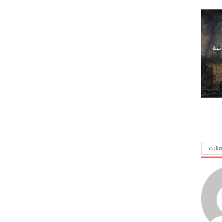
نية
الات