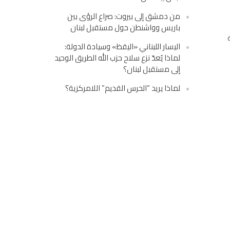
من دمشق إلى بيروت: صراع الرؤى بين
باريس وواشنطن حول مستقبل لبنان
اليسار اللبناني «اليقظ» وسيادة الدولة:
لماذا يُعدّ نزع سلاح حزب الله الطريق الوحيد
إلى مستقبل لبنان؟
لماذا يريد “الحرس القديم” اللامركزية؟