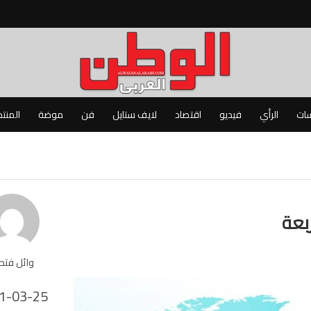
سات
الرأي
فيديو
اقتصاد
لايف ستايل
فن
موضة
المنت
ربعة
وائل فت
1-03-25