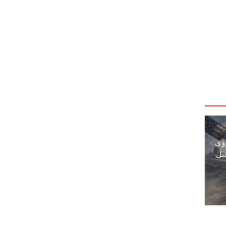
ؤى
بل