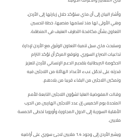
وأشار البيان إلى أن ماي ستؤكد خلال زيارتها إلى الأردن،
وهي الأولى لها منذ تسلمها منصبها، خطة لتحسين
التعاون بشأن مكافحة التطرف العنيف في المنطقة.
وستبحث ماي سبل تنمية التعاون الوثيق مع الأردن لإدارة
تداعيات الصراع السوري. وتوقع المركز أن تؤكد التزام
الحكومة البريطانية بتقديم الدعم الإنساني للأردن لتعزيز
قدرته على تحمّل عبء الأعداد الهائلة من اللاجئين فيه
وتمكين اللاجئين من البقاء قريبا من بلادهم.
وقالت المفوضية العليا لشؤون اللاجئين التابعة للأمم
المتحدة يوم الخميس إن عدد اللاجئين الهاربين من الحرب
الأهلية السورية إلى الدول المجاورة وأوروبا تخطى الخمسة
ملايين.
ويشير الأردن إلى وجود 1.4 ملايين لاجئ سوري على أراضيه