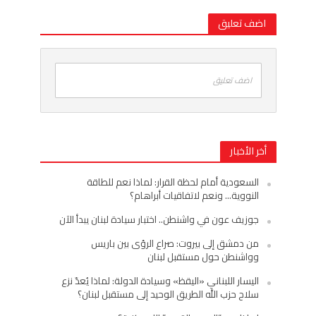
اضف تعليق
اضف تعليق
أخر الأخبار
السعودية أمام لحظة القرار: لماذا نعم للطاقة
النووية… ونعم لاتفاقيات أبراهام؟
جوزيف عون في واشنطن.. اختبار سيادة لبنان يبدأ الآن
من دمشق إلى بيروت: صراع الرؤى بين باريس
وواشنطن حول مستقبل لبنان
اليسار اللبناني «اليقظ» وسيادة الدولة: لماذا يُعدّ نزع
سلاح حزب الله الطريق الوحيد إلى مستقبل لبنان؟