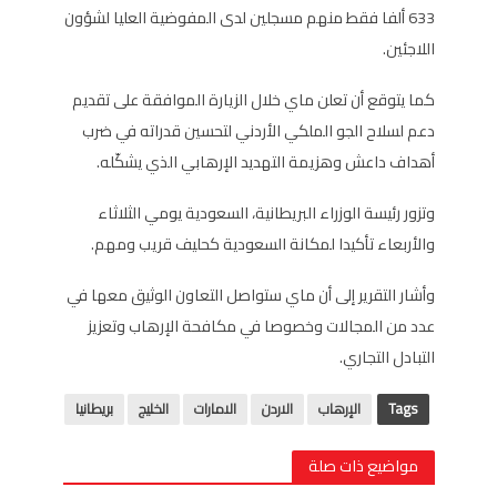
633 ألفا فقط منهم مسجلين لدى المفوضية العليا لشؤون
اللاجئين.
كما يتوقع أن تعلن ماي خلال الزيارة الموافقة على تقديم
دعم لسلاح الجو الملكي الأردني لتحسين قدراته في ضرب
أهداف داعش وهزيمة التهديد الإرهابي الذي يشكّله.
وتزور رئيسة الوزراء البريطانية، السعودية يومي الثلاثاء
والأربعاء تأكيدا لمكانة السعودية كحليف قريب ومهم.
وأشار التقرير إلى أن ماي ستواصل التعاون الوثيق معها في
عدد من المجالات وخصوصا في مكافحة الإرهاب وتعزيز
التبادل التجاري.
Tags
الإرهاب
الاردن
الامارات
الخليج
بريطانيا
مواضيع ذات صلة