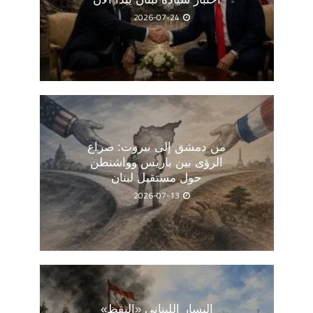
2026-07-24
من دمشق إلى بيروت: صراع
الرؤى بين باريس وواشنطن
حول مستقبل لبنان
2026-07-13
اليسار اللبناني «اليقظ»