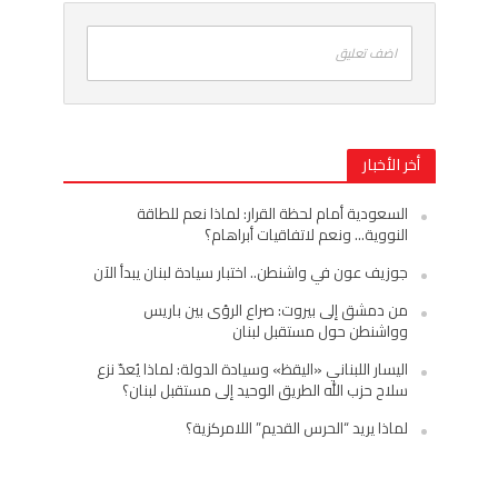
اضف تعليق
أخر الأخبار
السعودية أمام لحظة القرار: لماذا نعم للطاقة
النووية… ونعم لاتفاقيات أبراهام؟
جوزيف عون في واشنطن.. اختبار سيادة لبنان يبدأ الآن
من دمشق إلى بيروت: صراع الرؤى بين باريس
وواشنطن حول مستقبل لبنان
اليسار اللبناني «اليقظ» وسيادة الدولة: لماذا يُعدّ نزع
سلاح حزب الله الطريق الوحيد إلى مستقبل لبنان؟
لماذا يريد “الحرس القديم” اللامركزية؟