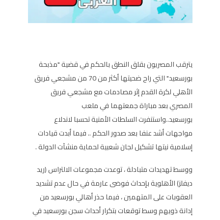
يترقب المصريون بقلق النطق بالحكم في قضية "مذبحة
بورسعيد" التي راح ضحيتها أكثر من 70 من مشجعي فريق
الأهلي لكرة القدم إثر مصادمات مع مشجعي فريق
المصري بعد مباراة جمعتهما في ملعب
بورسعيد..واستنفرت السلطات الأمنية تحسبا لاندلاع
مواجهات أشد عنفا بعد صدور الحكم .. فيما أبدت قيادات
إسلامية نيتها تشكيل لجان شعبية لحماية منشآت الدولة .
ووسط تهديدات متبادلة ، توعدت مجموعات الالتراس (ريد
ديفلز) الأهلوية بإحداث فوضى عارمة في حال عدم تشديد
العقوبات على المتهمين ، فيما حذر أهالي بورسعيد من
إدانة ذويهم وسط توقعات بتكرار أحداث سجن بورسعيد في