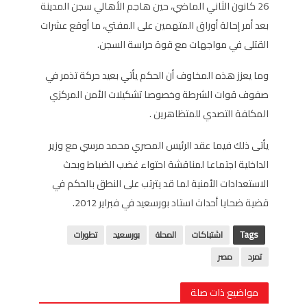
26 كانون الثاني الماضي، حين هاجم الأهالي سجن المدينة
بعد أمر إحالة أوراق المتهمين على المفتي، ما أوقع عشرات
القتلى في مواجهات مع قوة حراسة السجن.
وما يعزز هذه المخاوف أن الحكم يأتي بعيد حركة تذمر في
صفوف قوات الشرطة وخصوصا تشكيلات الأمن المركزي
المكلفة التصدي للمتظاهرين .
يأتى ذلك فيما عقد الرئيس المصري محمد مرسي مع وزير
الداخلية اجتماعا لمناقشة احتواء غضب الضباط وبحث
الاستعدادات الأمنية لما قد يترتب على النطق بالحكم في
قضية ضحايا أحداث استاد بورسعيد في فبراير 2012.
Tags
اشتباكات
المحلة
بورسعيد
تطورات
تمرد
مصر
مواضيع ذات صلة