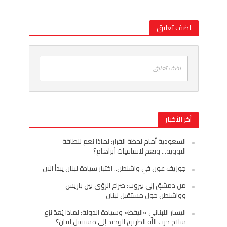
اضف تعليق
اضف تعليق
أخر الأخبار
السعودية أمام لحظة القرار: لماذا نعم للطاقة
النووية… ونعم لاتفاقيات أبراهام؟
جوزيف عون في واشنطن.. اختبار سيادة لبنان يبدأ الآن
من دمشق إلى بيروت: صراع الرؤى بين باريس
وواشنطن حول مستقبل لبنان
اليسار اللبناني «اليقظ» وسيادة الدولة: لماذا يُعدّ نزع
سلاح حزب الله الطريق الوحيد إلى مستقبل لبنان؟