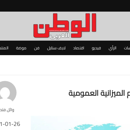
سات
الرأي
فيديو
اقتصاد
لايف ستايل
فن
موضة
المنت
الميزانية العمومية
وائل فت
1-01-26