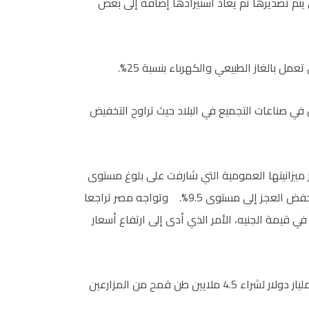
 يتم تصديرها ثم يعاد استيرادها إضافة إلى بعض
مل بالغاز الطبيعي والكهرباء بنسبة 25%.
ي صناعات التجميع في البلاد حيث تراوح التخفيض
 ميزانيتها العمومية التي شارفت على بلوغ مستوى
11%. ومن شأن الإجراءات الجديدة أن تمكن الحكومة من خفض العجز إلى مستوى 9.5%. وتواجه مصر تراجعا
في قيمة الجنيه، الأمر الذي أدى إلى ارتفاع أسعار
وفي شأن اقتصادي مصري آخر قررت القاهرة تخصيص 1.6 مليار دولار لشراء 4.5 ملايين طن قمح من المزارعين