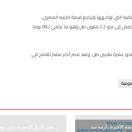
لية التي تواجهها وتراجع قيمة الجنيه المصري،
وتقول الحكومة إن مخزون مصر الإستراتيجي من القمح انخفض إلى نحو 2.2 مليون طن وهو ما يكفي لـ89 يوما
 نحو عشرة ملايين طن. وتعد مصر أكبر مشتر للقمح في
مومية
صة الأخيرة ..أزمة سد
مفتي الديار المصرية يثمّن نهج