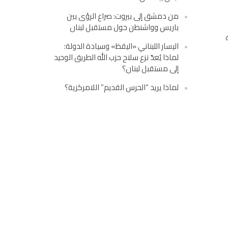
من دمشق إلى بيروت: صراع الرؤى بين
باريس وواشنطن حول مستقبل لبنان
اليسار اللبناني «اليقظ» وسيادة الدولة:
لماذا يُعدّ نزع سلاح حزب الله الطريق الوحيد
إلى مستقبل لبنان؟
لماذا يريد “الحرس القديم” اللامركزية؟