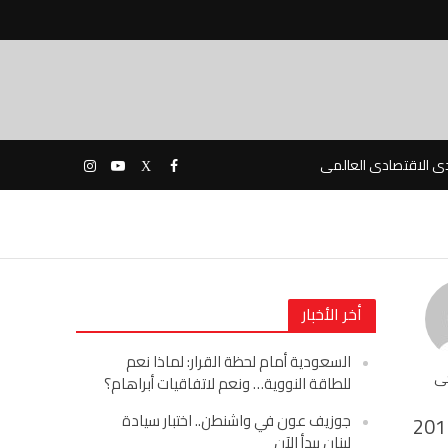
دى الاقتصادى العالمى
أخر الأخبار
السعودية أمام لحظة القرار: لماذا نعم
حى
للطاقة النووية… ونعم لاتفاقيات أبراهام؟
جوزيف عون في واشنطن.. اختبار سيادة
201
لبنان يبدأ الآن