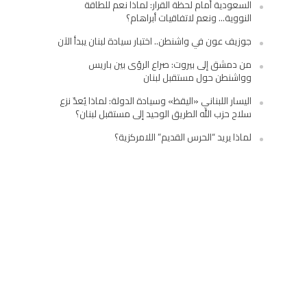
السعودية أمام لحظة القرار: لماذا نعم للطاقة
النووية… ونعم لاتفاقيات أبراهام؟
جوزيف عون في واشنطن.. اختبار سيادة لبنان يبدأ الآن
من دمشق إلى بيروت: صراع الرؤى بين باريس
وواشنطن حول مستقبل لبنان
اليسار اللبناني «اليقظ» وسيادة الدولة: لماذا يُعدّ نزع
سلاح حزب الله الطريق الوحيد إلى مستقبل لبنان؟
لماذا يريد “الحرس القديم” اللامركزية؟