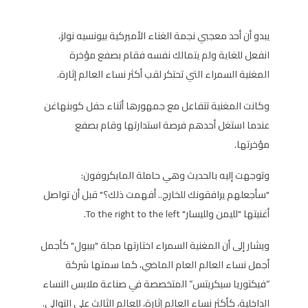
يبدو أن أحد معجبي نجمة الغناء الأميركية بيونسيه نولز،
انفعل للغاية ولم يتمالك نفسه فقام بصفع مؤخرة
المغنية السمراء التي تحتكر لقب أكثر نساء العالم إثارة.
وكانت المغنية تتفاعل مع جمهورها أثناء حفل كوبنهاغن
عندما استغل أحدهم فرصة استدارتها وقام بصفع
مؤخرتها.
وتوجهت إليه بالحديث وهي حاملة المايكروفون:
"سأجعلهم يرافقونك للخارج.. أفهمت ذلك؟" قبل أن تواصل
أغنيتها "لليمن ولليسار" To the right to the left.
ويشار إلى أن المغنية السمراء اختارتها مجلة "بيبول" كأجمل
أجمل نساء العالم العام الماضي، كما سمتها شركة
“فيكتوريا سيكريتس” المتخصصة في صناعة ملابس النساء
الداخلية، كأكثر نساء العالم إثارة، للعالم الثالث على التوالي.