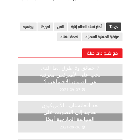
Tags
أكثر نساء العالم إثارة
الفن
اميركا
بيونسيه
مؤخرة المغنية السمراء
نجمة الغناء
مواضيع ذات صلة
7 حقائق و5 طرق ..ما الذى
يجب على الأميركيين معرفته
عن الضمان الاجتماعى ؟
2021-09-07
بعد أفغانستان.. الأمريكيون
بحاجة إلى التصويت على
السياسة الخارجية أيضًا
2021-09-06