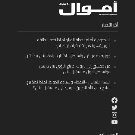
أخر الأخبار
السعودية أمام لحظة القرار: لماذا نعم للطاقة
النووية… ونعم لاتفاقيات أبراهام؟
جوزيف عون في واشنطن.. اختبار سيادة لبنان يبدأ الآن
من دمشق إلى بيروت: صراع الرؤى بين باريس
وواشنطن حول مستقبل لبنان
اليسار اللبناني «اليقظ» وسيادة الدولة: لماذا يُعدّ نزع
سلاح حزب الله الطريق الوحيد إلى مستقبل لبنان؟
Facebook
Twitter
Instagram
YouTube
الوطن العربي