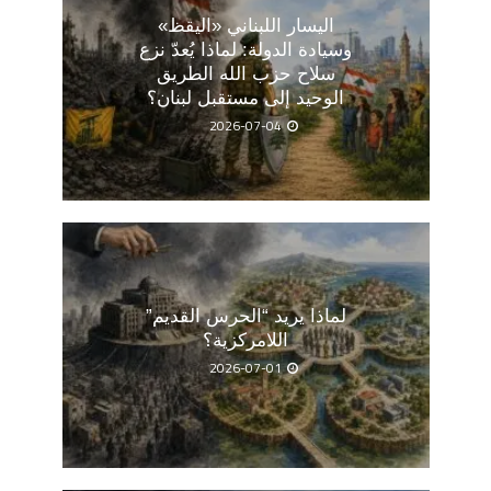
اليسار اللبناني «اليقظ»
وسيادة الدولة: لماذا يُعدّ نزع
سلاح حزب الله الطريق
الوحيد إلى مستقبل لبنان؟
2026-07-04
لماذا يريد “الحرس القديم”
اللامركزية؟
2026-07-01