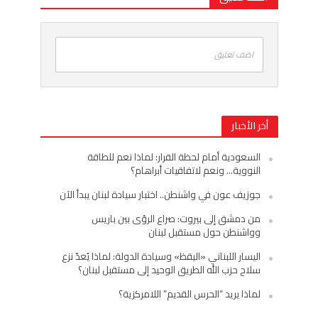
اضف تعليق
أخر الأخبار
السعودية أمام لحظة القرار: لماذا نعم للطاقة
النووية… ونعم لاتفاقيات أبراهام؟
جوزيف عون في واشنطن.. اختبار سيادة لبنان يبدأ الآن
من دمشق إلى بيروت: صراع الرؤى بين باريس
وواشنطن حول مستقبل لبنان
اليسار اللبناني «اليقظ» وسيادة الدولة: لماذا يُعدّ نزع
سلاح حزب الله الطريق الوحيد إلى مستقبل لبنان؟
لماذا يريد “الحرس القديم” اللامركزية؟