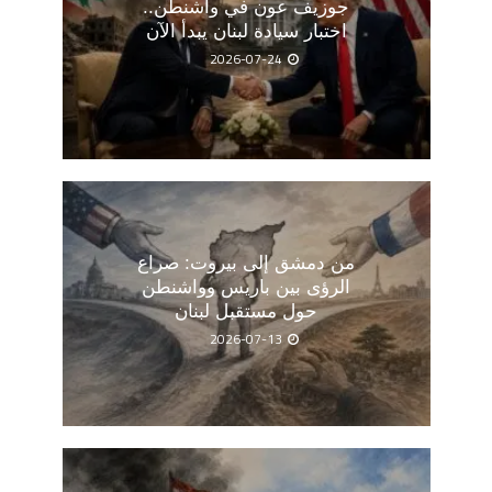
جوزيف عون في واشنطن..
اختبار سيادة لبنان يبدأ الآن
2026-07-24
من دمشق إلى بيروت: صراع
الرؤى بين باريس وواشنطن
حول مستقبل لبنان
2026-07-13