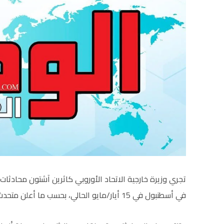
تجري وزيرة خارجية الاتحاد الأوروبي كاثرين آشتون محادثا
في أسطنبول في 15 أيار/مايو الحالي، بحسب ما أعلن متحدث باسمها أمس الخميس.