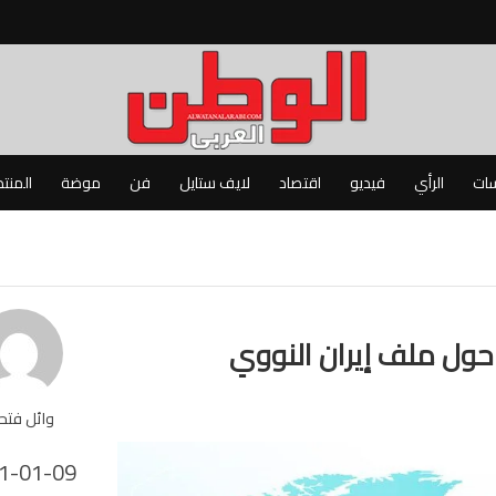
سات
الرأي
فيديو
اقتصاد
لايف ستايل
فن
موضة
المنت
حول ملف إيران النووي
وائل فت
1-01-09