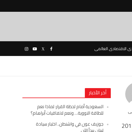
دى الاقتصادى العالمى
أخر الأخبار
السعودية أمام لحظة القرار: لماذا نعم
حى
للطاقة النووية… ونعم لاتفاقيات أبراهام؟
جوزيف عون في واشنطن.. اختبار سيادة
201
لبنان يبدأ الآن