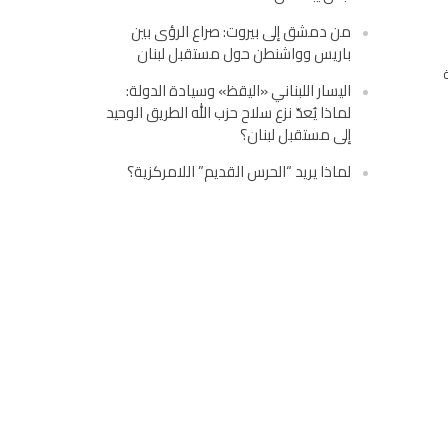
من دمشق إلى بيروت: صراع الرؤى بين
باريس وواشنطن حول مستقبل لبنان
اليسار اللبناني «اليقظ» وسيادة الدولة:
لماذا يُعدّ نزع سلاح حزب الله الطريق الوحيد
إلى مستقبل لبنان؟
لماذا يريد “الحرس القديم” اللامركزية؟