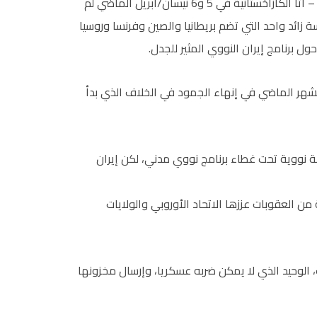
وتاتي هذه المحادثات عقب لقاء بين الاثنين في مدينة ألما – أتا الكازاخستانية في 5 و6 نيسان/أبريل الماضي لم
ائد واحد التي تضم بريطانيا والصين وفرنسا وروسيا
ل برنامج إيران النووي المثير للجدل.
شهر الماضي في إنهاء الجمود في الخلاف الذي بدأ
لة نووية تحت غطاء برنامج نووي مدني، لكن إيران
 العقوبات عززها الاتحاد الأوروبي والولايات
 الوحيد الذي لا يمكن ضربه عسكريا، وإرسال مخزونها