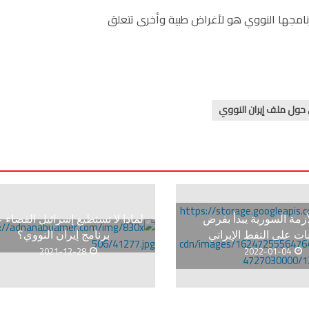
رنامجها النووي هو لأغراض طبية وأخرى تتعلق
حول ملف إيران النووي
زمة السورية يبدأ بفرض
لماذا لا تستطيع إسرائيل القضاء 
ت على النفط الإيراني
برنامج إيران النووي؟
2021-12-28
2022-01-04