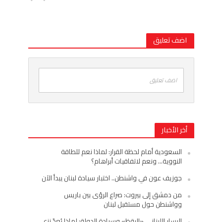
اضف تعليق
اضف تعليق
أخر الأخبار
السعودية أمام لحظة القرار: لماذا نعم للطاقة
النووية… ونعم لاتفاقيات أبراهام؟
جوزيف عون في واشنطن.. اختبار سيادة لبنان يبدأ الآن
من دمشق إلى بيروت: صراع الرؤى بين باريس
وواشنطن حول مستقبل لبنان
اليسار اللبناني «اليقظ» وسيادة الدولة: لماذا يُعدّ نزع