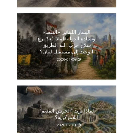
اليسار اللبناني «اليقظ»
وسيادة الدولة: لماذا يُعدّ نزع
سلاح حزب الله الطريق
الوحيد إلى مستقبل لبنان؟
2026-07-04
لماذا يريد “الحرس القديم”
اللامركزية؟
2026-07-01