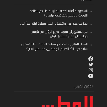
السعودية أمام لحظة القرار: لماذا نعم للطاقة
النووية… ونعم لاتفاقيات أبراهام؟
جوزيف عون في واشنطن.. اختبار سيادة لبنان يبدأ الآن
من دمشق إلى بيروت: صراع الرؤى بين باريس
وواشنطن حول مستقبل لبنان
اليسار اللبناني «اليقظ» وسيادة الدولة: لماذا يُعدّ نزع
سلاح حزب الله الطريق الوحيد إلى مستقبل لبنان؟
Facebook
Twitter
Instagram
YouTube
الوطن العربي