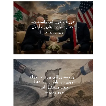
جوزيف عون في واشنطن..
اختبار سيادة لبنان يبدأ الآن
2026-07-24
من دمشق إلى بيروت: صراع
الرؤى بين باريس وواشنطن
حول مستقبل لبنان
2026-07-13