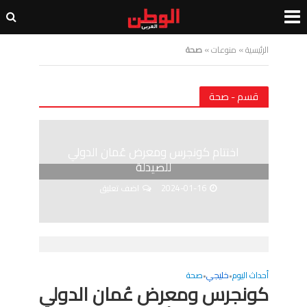
الرئيسية
»
منوعات
»
صحة
قسم - صحة
اختتام كونجرس ومعرض عُمان الدولي
للصيدلة
2024-01-16
اضف تعليق
أحداث اليوم
خليجي
صحة
•
•
كونجرس ومعرض عُمان الدولي