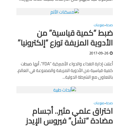
صحة
منوعات
•
ضبط “كمية قياسية” من
الأدوية المزيفة توزع “إلكترونيا”
2017-09-26
أعلنت إدارة الغذاء والدواء الأميركية “FDA”، أنها ضبطت
كمية قياسية من الأدوية المزيفة والممنوعة في العالم،
بالتعاون مع الشرطة الدولية...
صحة
منوعات
•
اختراق علمي مثير.. أجسام
مضادة “تشل” فيروس الإيدز