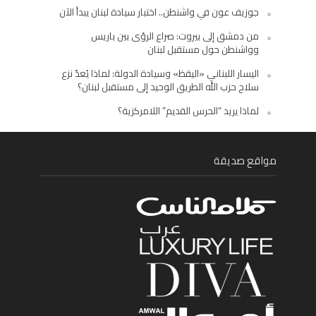
جوزيف عون في واشنطن.. اختبار سيادة لبنان يبدأ الآن
من دمشق إلى بيروت: صراع الرؤى بين باريس
وواشنطن حول مستقبل لبنان
اليسار اللبناني «اليقظ» وسيادة الدولة: لماذا يُعدّ نزع
سلاح حزب الله الطريق الوحيد إلى مستقبل لبنان؟
لماذا يريد “الحرس القديم” اللامركزية؟
مواقع صديقة