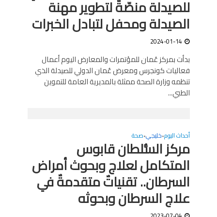
للصيدلة منصّةٌ لتطوير مهنة
الصيدلة ومحفل لتبادل الخبرات
2024-01-14
بدأت بمركز عُمان للمؤتمرات والمعارض اليوم أعمال
فعاليات كونجرس ومعرض عُمان الدولي للصيدلة الذي
تنظمه وزارة الصحة ممثلة بالمديرية العامة للتموين
الطبي...
أحداث اليوم
خليجي
صحة
•
•
مركز السُّلطان قابوس
المتكامل لعلاج وبحوث أمراض
السرطان.. تقنياتٌ متقدمةٌ في
علاج السرطان وبحوثه
2023-07-04