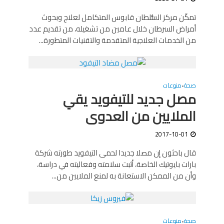
تمكّن مركز السُّلطان قابوس المتكامل لعلاج وبحوث
أمراض السرطان خلال عامين من تشغيله، من تقديم عدد
من الخدمات العلاجية المتقدمة والتقنيات المتطورة...
صحة
منوعات
•
مصل جديد للتيفويد يقي
الملايين من العدوى
2017-10-01
قال باحثون إن مصلا جديدا لحمى التيفويد طورته شركة
بارات بايوتيك الخاصة، أثبت سلامته وفعاليته في دراسة،
وأن من الممكن الاستعانة به لمنع الملايين من...
صحة
منوعات
•