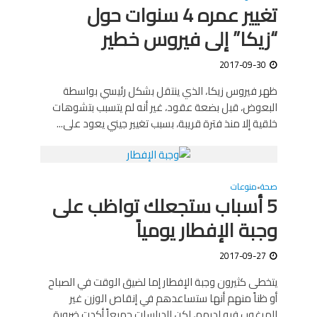
تغيير عمره 4 سنوات حول
“زيكا” إلى فيروس خطير
2017-09-30
ظهر فيروس زيكا، الذي ينتقل بشكل رئيسي بواسطة
البعوض، قبل بضعة عقود، غير أنه لم يتسبب بتشوهات
خلقية إلا منذ فترة قريبة، بسبب تغيير جيني يعود على...
صحة
منوعات
•
5 أسباب ستجعلك تواظب على
وجبة الإفطار يومياً
2017-09-27
يتخطى كثيرون وجبة الإفطار إما لضيق الوقت في الصباح
أو ظناً منهم أنها ستساعدهم في إنقاص الوزن غير
المرغوب فيه لديهم، لكن الدراسات جميعاً أكدت ضرورة...