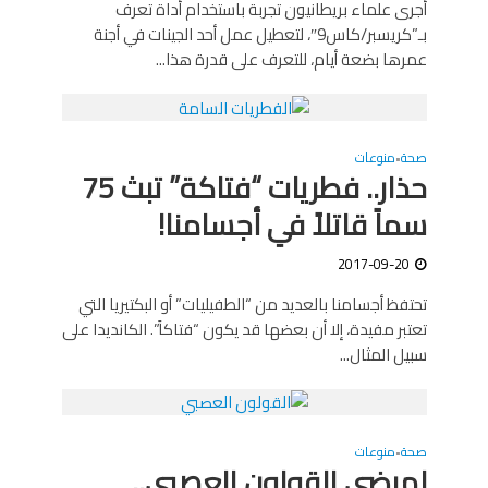
أجرى علماء بريطانيون تجربة باستخدام أداة تعرف
بـ”كريسبر/كاس9″، لتعطيل عمل أحد الجينات في أجنة
عمرها بضعة أيام، للتعرف على قدرة هذا...
صحة
منوعات
•
حذار.. فطريات “فتاكة” تبث 75
سماً قاتلاً في أجسامنا!
2017-09-20
تحتفظ أجسامنا بالعديد من “الطفيليات” أو البكتيريا التي
تعتبر مفيدة، إلا أن بعضها قد يكون “فتاكاً”. الكانديدا على
سبيل المثال...
صحة
منوعات
•
لمرضى القولون العصبي..