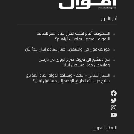
أخر الأخبار
السعودية أمام لحظة القرار: لماذا نعم للطاقة
النووية… ونعم لاتفاقيات أبراهام؟
جوزيف عون في واشنطن.. اختبار سيادة لبنان يبدأ الآن
من دمشق إلى بيروت: صراع الرؤى بين باريس
وواشنطن حول مستقبل لبنان
اليسار اللبناني «اليقظ» وسيادة الدولة: لماذا يُعدّ نزع
سلاح حزب الله الطريق الوحيد إلى مستقبل لبنان؟
Facebook
Twitter
Instagram
YouTube
الوطن العربي