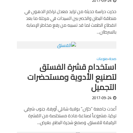
2017-09-24
حذرت دراسة حديثة من تزايد معدل تراكم الدهون في
منطقة البطن والخصر بين السيدات في مرحلة ما بعد
انقطاع الطمث لما قد تسببه من رفع مخاطر الإصابة
بالسرطان...
صحة
منوعات
•
استخدام قشرة الفستق
لتصنيع الأدوية ومستحضرات
التجميل
2017-09-24
أعدت جامعة “حرّان” بولاية شانلي أورفة، جنوب شرقي
تركيا، مشروعاً لصناعة مادة مستخلصة من القشرة
الرقيقة للفستق، وصمغ شجرة البطم، بغرض...