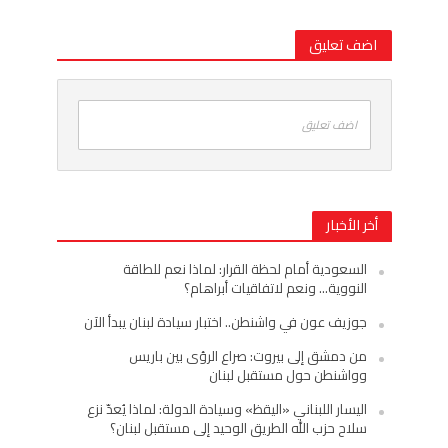
اضف تعليق
اضف تعليق
أخر الأخبار
السعودية أمام لحظة القرار: لماذا نعم للطاقة
النووية… ونعم لاتفاقيات أبراهام؟
جوزيف عون في واشنطن.. اختبار سيادة لبنان يبدأ الآن
من دمشق إلى بيروت: صراع الرؤى بين باريس
وواشنطن حول مستقبل لبنان
اليسار اللبناني «اليقظ» وسيادة الدولة: لماذا يُعدّ نزع
سلاح حزب الله الطريق الوحيد إلى مستقبل لبنان؟