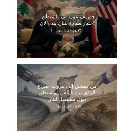
جوزيف عون في واشنطن..
اختبار سيادة لبنان يبدأ الآن
2026-07-24
من دمشق إلى بيروت: صراع
الرؤى بين باريس وواشنطن
حول مستقبل لبنان
2026-07-13