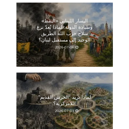
اليسار اللبناني «اليقظ»
وسيادة الدولة: لماذا يُعدّ نزع
سلاح حزب الله الطريق
الوحيد إلى مستقبل لبنان؟
2026-07-04
لماذا يريد “الحرس القديم”
اللامركزية؟
2026-07-01