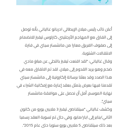
أعلن نائب رئيس ميلان الإيطالي ادريانو غالياني بأنه توصل
إلى اتفاق مع المهاجم الأرجنتيني كارلوس تيفيز للانضمام
إلى صفوف الفريق معارا من مانشستر سيتي في فترة
الانتقالات الشتوية.
وقال غالياني: "لقد اقنعت تيفيز بالتخلي عن مبلغ مادي
ضخم وهو يريد القدوم إلى ميلان. لقد تم الاتفاق معه في
هذا الصدد وقد بعثنا برسالة إلكترونية إلى مانشستر سيتي
تقدمنا فيها بعرض يتمثل بعقد إعارة مع إمكانية الشراء في
نهاية الموسم. أمل أن نحصل على موافقة مانشستر
سيتي".
وكشف غالياني "سيتقاضى تيفيز 3 ملايين يورو من كانون
الثاني/يناير إلى ايار/مايو، وفي حال تم تسوية العقد رسميا
بعد ذلك سيتقاضى 5 ملايين يورو سنويا حتى عام 2015".