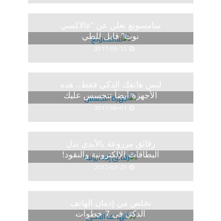
سامسونغ تعلن عن “غالاكسي
نوت” قابل للطي
2017-09-12
ليس هاتفك الذكي فقط.. هذه
الأجهزة أيضاً تتجسس عليك
2017-08-01
رقائق مزروعة بالأيدي بدل
البطاقات الإلكترونية والنقود!
2017-07-25
تخلص من إدمان الهاتف
الذكي في 7 خطوات