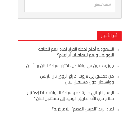
اضف تعليق
أخر الأخبار
السعودية أمام لحظة القرار: لماذا نعم للطاقة
النووية… ونعم لاتفاقيات أبراهام؟
جوزيف عون في واشنطن.. اختبار سيادة لبنان يبدأ الآن
من دمشق إلى بيروت: صراع الرؤى بين باريس
وواشنطن حول مستقبل لبنان
اليسار اللبناني «اليقظ» وسيادة الدولة: لماذا يُعدّ نزع
سلاح حزب الله الطريق الوحيد إلى مستقبل لبنان؟
لماذا يريد “الحرس القديم” اللامركزية؟