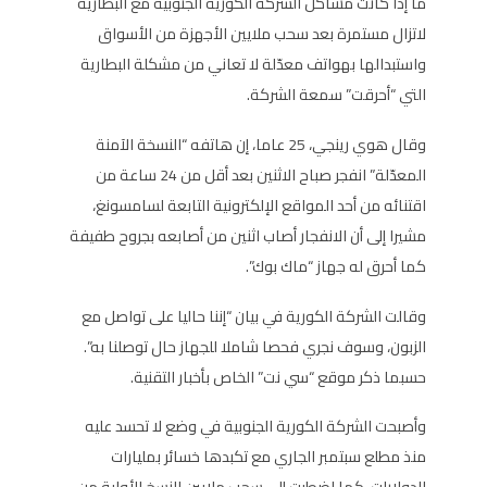
ما إذا كانت مشاكل الشركة الكورية الجنوبية مع البطارية
لاتزال مستمرة بعد سحب ملايين الأجهزة من الأسواق
واستبدالها بهواتف معدّلة لا تعاني من مشكلة البطارية
التي “أحرقت” سمعة الشركة.
وقال هوي رينجي، 25 عاما، إن هاتفه “النسخة الآمنة
المعدّلة” انفجر صباح الاثنين بعد أقل من 24 ساعة من
اقتنائه من أحد المواقع الإلكترونية التابعة لسامسونغ،
مشيرا إلى أن الانفجار أصاب اثنين من أصابعه بجروح طفيفة
كما أحرق له جهاز “ماك بوك”.
وقالت الشركة الكورية في بيان “إننا حاليا على تواصل مع
الزبون، وسوف نجري فحصا شاملا للجهاز حال توصلنا به”.
حسبما ذكر موقع “سي نت” الخاص بأخبار التقنية.
وأصبحت الشركة الكورية الجنوبية في وضع لا تحسد عليه
منذ مطلع سبتمبر الجاري مع تكبدها خسائر بمليارات
الدولارات، كما اضطرت إلى سحب ملايين النسخ الأولية من