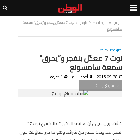
الرئيسية
»
منوعات
»
تكنولوجيا
»
نوت 7 معدّل ينفجر و”يحرق” سمعة
سامسونغ
تكنولوجيا
•
منوعات
نوت 7 معدّل ينفجر و”يحرق”
سمعة سامسونغ
2016-09-28
أحمد سالم
1 دقيقة
سامسونغ نوت 7
كشف رجل صيني أن هاتفه الذكي ” غالاكسي نوت 7″
انفجر، بعد وقت قصير من شرائه، وهو ما يثير تساؤلات حول