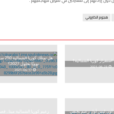
ين دون إرادتهم إلى مشاركين في تمويل مهاجميهم”.
هجوم الكتروني
هل تمتلك كوريا ا
استقرار كوريا الشمالية؟
نوويًا بحلول 2027؟
2021-06-23
2021-04-17
 أون ليس أول زعيم يختفي
زعيم كوريا الشمالية ميتا.. قص