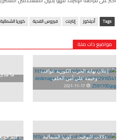
أكبر على قراصنة الإنترنت. فهو يحول المستخدمين المتضرر
Tags
أديلكوز
إنترنت
فيروس الفدية
كوريا الشمالية
مواضيع ذات صلة
إعلان نهاية الحرب الكورية عواقب
ما مدى 
وخيمة على أمن الحلف
2021-11-17
دلالات التوقيت .. كوريا الشمالية
كيم جونغ