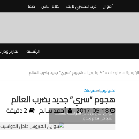
أموال
عرب لاكشري لايف
كلام الناس
ديفا
الرئيسية
تقارير ودرا
الرئيسية
»
منوعات
»
تكنولوجيا
»
هجوم “سري” جديد يضرب العالم
تكنولوجيا
•
منوعات
هجوم “سري” جديد يضرب العالم
2017-05-18
أحمد سالم
2 دقيقة
يتوارى الفيروس داخل الحواسيب مستغلا
ثغرة في نظام ويندوز