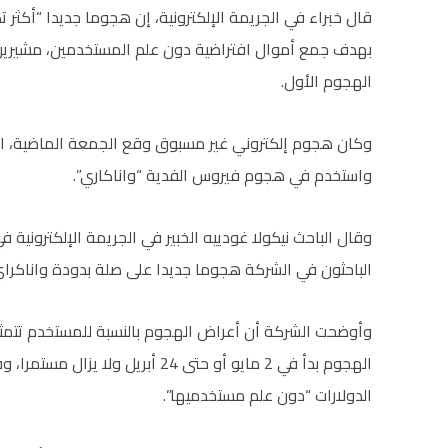
قال خبراء في الجريمة الإلكترونية، إن هجوما جديدا “أكثر 
بهدف جمع أموال افتراضية دون علم المستخدمين، مشيرين
الهجوم الأول.
واستخدم في هجوم فيروس الفدية “واناكاري”.
وقال الباحث نيكولا غودييه الخبير في الجريمة الإلكترونية
الباحثون في الشركة هجوما جديدا على صلة بدودة واناكراي
وأوضحت الشركة أن أعراض الهجوم بالنسبة للمستخدم تتمث
الهجوم بدأ في 2 مايو أو حتى 24 أبر
الدولارات “دون علم مستخدميها”.