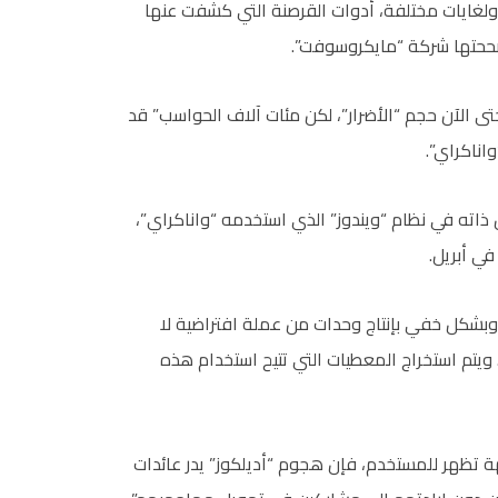
ولغايات مختلفة، أدوات القرصنة التي كشفت عنها
صححتها شركة “مايكروسوفت”.
ى الآن حجم “الأضرار”، لكن مئات آلاف الحواسب” قد
ناكراي”.
ذاته في نظام “ويندوز” الذي استخدمه “واناكراي”،
في أبريل.
 وبشكل خفي بإنتاج وحدات من عملة افتراضية لا
 ويتم استخراج المعطيات التي تتيح استخدام هذه
ة تظهر للمستخدم، فإن هجوم “أديلكوز” يدر عائدات