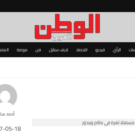
سات
الرأي
فيديو
اقتصاد
لايف ستايل
فن
موضة
المنت
أحمد سا
7-05-18