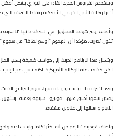
ويستخدم الفيروس الجديد القادر على التواري بشكل أفضل 
أخيرا وكالة الأمن القومي الأميركية ونقاط الضعف التي 
وأضاف روبير هولمز المسؤول في الشركة ذاتها “لا نعرف حت
تكون تضررت، مؤكدا أن الهجوم “أوسع نطاقا” من هجوم “وا
ويتسلل هذا البرنامج الخبيث إلى حواسب ضعيفة بسبب الخلل 
الذي كشفت عنه الوكالة الأميركية، لكنه تسرب عبر الإنترنت 
وبعد اختراقه الحواسب وتوغله فيها، يقوم البرنامج الخبيث
يمكن تتبعها أطلق عليها “مونيرو”، شبيهة بعملة “بيتكوين”.
الأرباح وإرسالها إلى عناوين مشفرة.
وأضاف غودييه “بالرغم من أنه أكثر تكتما وليست لديه واجه