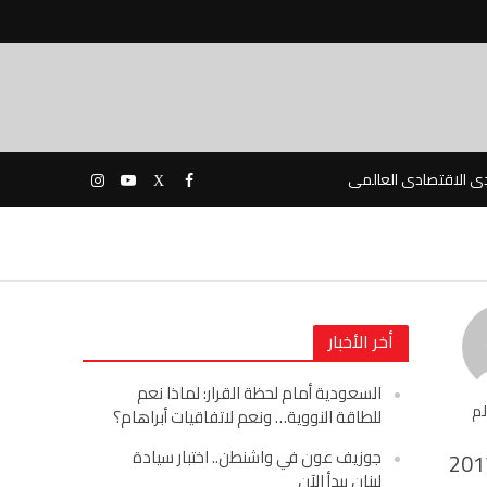
دى الاقتصادى العالمى
أخر الأخبار
السعودية أمام لحظة القرار: لماذا نعم
لم
للطاقة النووية… ونعم لاتفاقيات أبراهام؟
جوزيف عون في واشنطن.. اختبار سيادة
201
لبنان يبدأ الآن