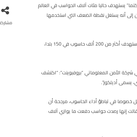
تكتما” يستهدف حاليا مئات آلاف الحواسب في العالم
 إلى أنه يستغل نقطة الضعف التي استخدمها
مشاركة
وكان هجوم إلكتروني غير مسبوق وقع الجمعة الماضية، استهدف أكثر من 200 ألف حاسوب في 150 بلدا،
 في شركة الأمن المعلوماتي “بروفبوينت”: “اكتشف
، يسمى أديلكوز”.
ل خصوصا في تباطؤ أداء الحاسوب، مرجحة أن
يل ولا يزال مستمرا، وقالت إنها رصدت حواسب دفعت ما يوازي آلاف