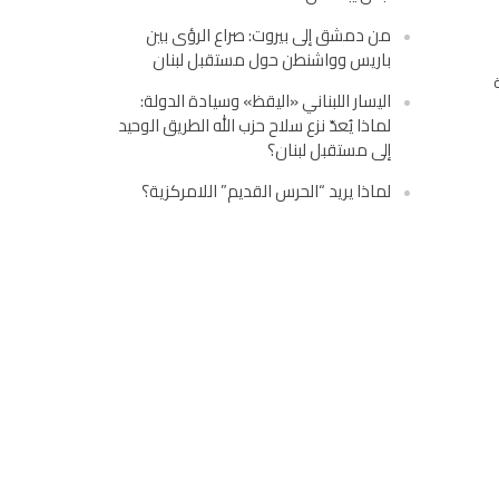
من دمشق إلى بيروت: صراع الرؤى بين
باريس وواشنطن حول مستقبل لبنان
اليسار اللبناني «اليقظ» وسيادة الدولة:
لماذا يُعدّ نزع سلاح حزب الله الطريق الوحيد
إلى مستقبل لبنان؟
لماذا يريد “الحرس القديم” اللامركزية؟