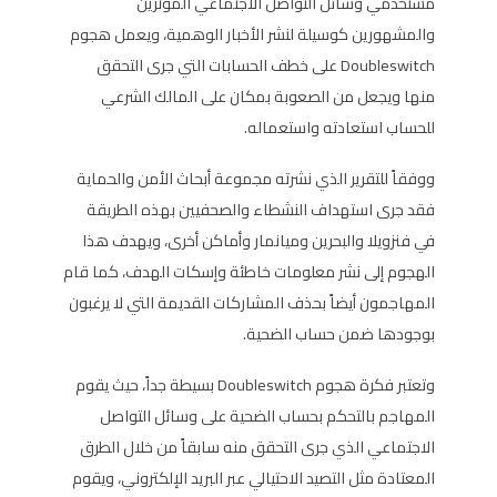
مستخدمي وسائل التواصل الاجتماعي المؤثرين
والمشهورين كوسيلة لنشر الأخبار الوهمية، ويعمل هجوم
Doubleswitch على خطف الحسابات التي جرى التحقق
منها ويجعل من الصعوبة بمكان على المالك الشرعي
للحساب استعادته واستعماله.
ووفقاً للتقرير الذي نشرته مجموعة أبحاث الأمن والحماية
فقد جرى استهداف النشطاء والصحفيين بهذه الطريقة
في فنزويلا والبحرين وميانمار وأماكن أخرى، ويهدف هذا
الهجوم إلى نشر معلومات خاطئة وإسكات الهدف، كما قام
المهاجمون أيضاً بحذف المشاركات القديمة التي لا يرغبون
بوجودها ضمن حساب الضحية.
وتعتبر فكرة هجوم Doubleswitch بسيطة جداً، حيث يقوم
المهاجم بالتحكم بحساب الضحية على وسائل التواصل
الاجتماعي الذي جرى التحقق منه سابقاً من خلال الطرق
المعتادة مثل التصيد الاحتيالي عبر البريد الإلكتروني، ويقوم