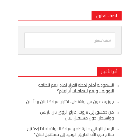
اضف تعليق
اضف تعليق
أخر الأخبار
السعودية أمام لحظة القرار: لماذا نعم للطاقة
النووية… ونعم لاتفاقيات أبراهام؟
جوزيف عون في واشنطن.. اختبار سيادة لبنان يبدأ الآن
من دمشق إلى بيروت: صراع الرؤى بين باريس
وواشنطن حول مستقبل لبنان
اليسار اللبناني «اليقظ» وسيادة الدولة: لماذا يُعدّ نزع
سلاح حزب الله الطريق الوحيد إلى مستقبل لبنان؟