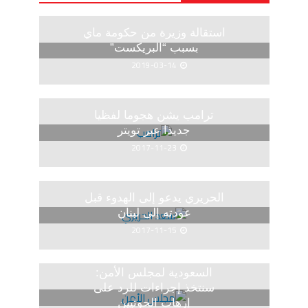
استقالة وزيرة من حكومة ماي
بسبب “البريكست”
2019-03-14
ترامب يشن هجوما لفظيا
جديدا عبر تويتر
2017-11-23
الحريري يدعو إلى الهدوء قبل
عودته إلى لبنان
2017-11-15
السعودية لمجلس الأمن:
سنتخذ إجراءات للرد على
إرهاب الحوثيين