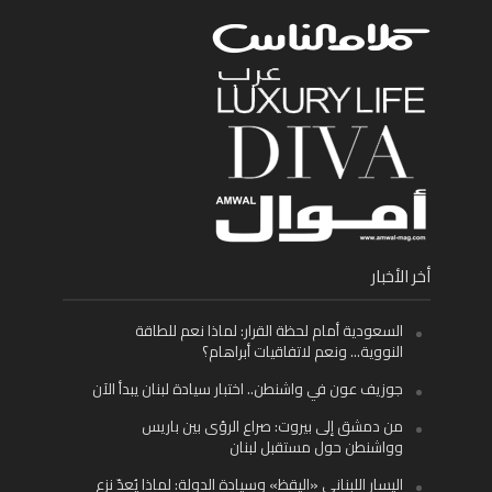
أخر الأخبار
السعودية أمام لحظة القرار: لماذا نعم للطاقة
النووية… ونعم لاتفاقيات أبراهام؟
جوزيف عون في واشنطن.. اختبار سيادة لبنان يبدأ الآن
من دمشق إلى بيروت: صراع الرؤى بين باريس
وواشنطن حول مستقبل لبنان
اليسار اللبناني «اليقظ» وسيادة الدولة: لماذا يُعدّ نزع