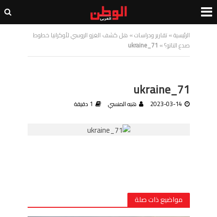
الرئيسية
»
تقارير ودراسات
»
هل كشف الغزو الروسي لأوكرانيا خطوط
صدع الناتو؟
»
ukraine_71
ukraine_71
2023-03-14
هبه المنسي
1 دقيقة
مواضيع ذات صلة