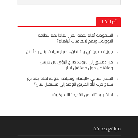
أخر الأخبار
السعودية أمام لحظة القرار: لماذا نعم للطاقة
النووية… ونعم لاتفاقيات أبراهام؟
جوزيف عون في واشنطن.. اختبار سيادة لبنان يبدأ الآن
من دمشق إلى بيروت: صراع الرؤى بين باريس
وواشنطن حول مستقبل لبنان
اليسار اللبناني «اليقظ» وسيادة الدولة: لماذا يُعدّ نزع
سلاح حزب الله الطريق الوحيد إلى مستقبل لبنان؟
لماذا يريد “الحرس القديم” اللامركزية؟
مواقع صديقة