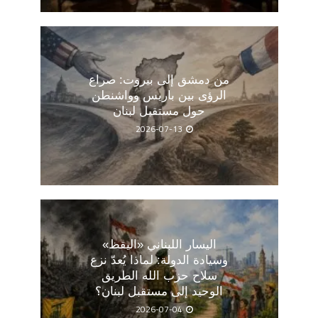
من دمشق إلى بيروت: صراع
الرؤى بين باريس وواشنطن
حول مستقبل لبنان
2026-07-13
اليسار اللبناني «اليقظ»
وسيادة الدولة: لماذا يُعدّ نزع
سلاح حزب الله الطريق
الوحيد إلى مستقبل لبنان؟
2026-07-04