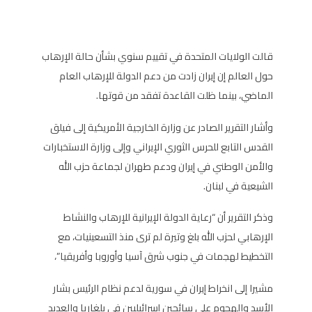
قالت الولايات المتحدة في تقييم سنوي بشأن حالة الإرهاب
حول العالم إن إيران زادت من دعم الدولة للإرهاب العام
الماضي، بينما ظلت القاعدة تفقد من قوتها.
وأشار التقرير الصادر عن وزارة الخارجية الأمريكية إلى فيلق
القدس التابع للحرس الثوري الإيراني وإلى وزارة الاستخبارات
والأمن الوطني في إيران ودعم طهران لجماعة حزب الله
الشيعية في لبنان.
وذكر التقرير أن “رعاية الدولة الإيرانية للإرهاب والنشاط
الإرهابي لحزب الله بلغ وتيرة لم ترى منذ التسعينيات، مع
التخطيط لهجمات في جنوب شرق آسيا وأوروبا وأفريقيا”،
مشيرا إلى انخراط إيران في سورية لدعم نظام الرئيس بشار
الأسد والهجوم على سائحين إسرائيليين في بلغاريا والعديد