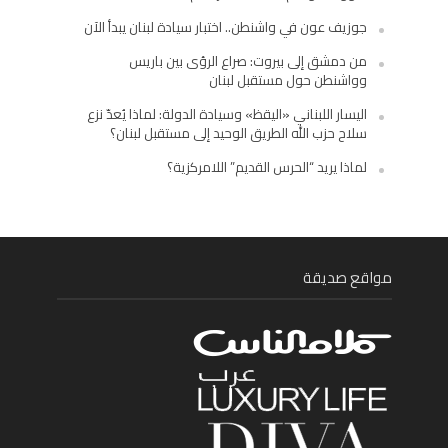
جوزيف عون في واشنطن.. اختبار سيادة لبنان يبدأ الآن
من دمشق إلى بيروت: صراع الرؤى بين باريس
وواشنطن حول مستقبل لبنان
اليسار اللبناني «اليقظ» وسيادة الدولة: لماذا يُعدّ نزع
سلاح حزب الله الطريق الوحيد إلى مستقبل لبنان؟
لماذا يريد “الحرس القديم” اللامركزية؟
مواقع صديقة