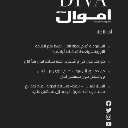
أخر الأخبار
السعودية أمام لحظة القرار: لماذا نعم للطاقة
النووية… ونعم لاتفاقيات أبراهام؟
جوزيف عون في واشنطن.. اختبار سيادة لبنان يبدأ الآن
من دمشق إلى بيروت: صراع الرؤى بين باريس
وواشنطن حول مستقبل لبنان
اليسار اللبناني «اليقظ» وسيادة الدولة: لماذا يُعدّ نزع
سلاح حزب الله الطريق الوحيد إلى مستقبل لبنان؟
Facebook
Twitter
Instagram
YouTube