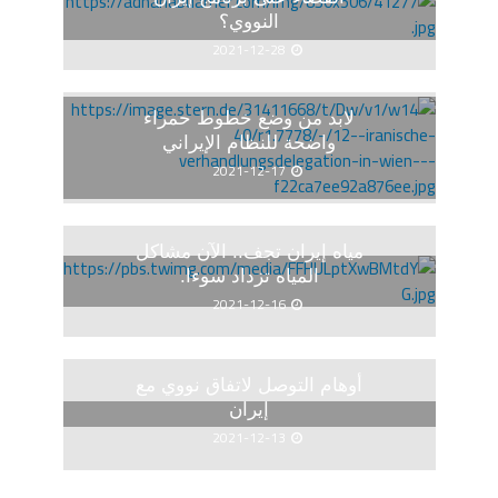
النووي؟
2021-12-28
لابد من وضع خطوط حمراء
واضحة للنظام الإيراني
2021-12-17
مياه إيران تجف.. الآن مشاكل
المياه تزداد سوءا.
2021-12-16
أوهام التوصل لاتفاق نووي مع
إيران
2021-12-13