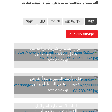
الفرنسية والأفريقية ساعدت في احتواء التهديد هناك.
Tags
الحرس الثورى
القاعدة
ايران
تطورات
مواضيع ذات صلة
إيران تستدير شرقاً..قراءة فى
هيكل العلاقات مع الصين
2022-01-09
حل الأزمة السورية يبدأ بفرض
عقوبات على النفط الإيراني
2022-01-04
لماذا لا تستطيع إسرائيل
القضاء على برنامج إيران