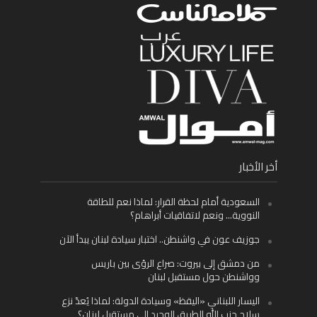
أخر الأخبار
السعودية أمام لحظة القرار: لماذا نعم للطاقة
النووية… ونعم لاتفاقيات أبراهام؟
جوزيف عون في واشنطن.. اختبار سيادة لبنان يبدأ الآن
من دمشق إلى بيروت: صراع الرؤى بين باريس
وواشنطن حول مستقبل لبنان
اليسار اللبناني «اليقظ» وسيادة الدولة: لماذا يُعدّ نزع
سلاح حزب الله الطريق الوحيد إلى مستقبل لبنان؟