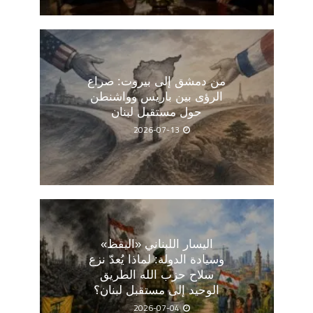
من دمشق إلى بيروت: صراع
الرؤى بين باريس وواشنطن
حول مستقبل لبنان
2026-07-13
اليسار اللبناني «اليقظ»
وسيادة الدولة: لماذا يُعدّ نزع
سلاح حزب الله الطريق
الوحيد إلى مستقبل لبنان؟
2026-07-04