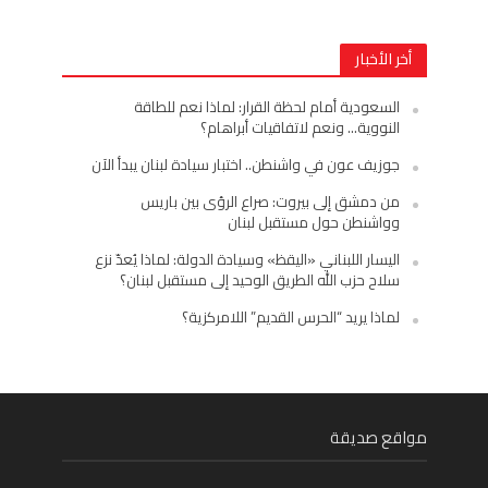
أخر الأخبار
السعودية أمام لحظة القرار: لماذا نعم للطاقة
النووية… ونعم لاتفاقيات أبراهام؟
جوزيف عون في واشنطن.. اختبار سيادة لبنان يبدأ الآن
من دمشق إلى بيروت: صراع الرؤى بين باريس
وواشنطن حول مستقبل لبنان
اليسار اللبناني «اليقظ» وسيادة الدولة: لماذا يُعدّ نزع
سلاح حزب الله الطريق الوحيد إلى مستقبل لبنان؟
لماذا يريد “الحرس القديم” اللامركزية؟
مواقع صديقة