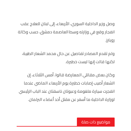
وصل وزير الداخلية السوري، الأربعاء، إلى لبنان للعلاج عقب
انفجار وقع في وزارته وسط العاصمة دمشق، حسب وكالة
رويترز.
ولم تقدم المصادر تفاصيل عن حال محمد الشعار الطبية،
لكنها قالت إنها ليست خطيرة.
وكان بعض مقاتلي المعارضة قالوا، أمس الثلاثاء، إن
الشعار أصيب إصابات خطيرة يوم الأربعاء الماضي عندما
انفجرت سيارة ملغومة وعبوتان ناسفتان عند الباب الرئيسي
لوزارة الداخلية ما أسفر عن مقتل أحد أعضاء البرلمان.
مواضيع ذات صلة