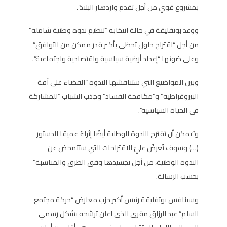
بمشروع قوي من أجل تقدم وازدهار البلاد”.
ووعد بوتفليقة في حالة انتخابه “تنظيم ندوة وطنية شاملة”
من أجل “اقتراح حلول تحظى بأكبر قدر ممكن من التوافق”
وعلى ضوئها “إعداد أرضية سياسية واقتصادية واجتماعية”.
وبين المواضيع التي ستناقشها الندوة “القضاء على آفة
البيروقراطية” و”مكافحة الفساد” وجذب الشباب “للمشاركة
في الحياة السياسية”.
و”يمكن أن تقترح الندوة الوطنية أيضًا إثراءً عميقا للدستور
(…) وسوف تُعرضُ عليَّ الاقتراحات التي ستتمخض عن
الندوة الوطنية، من أجل تجسيدها وفق الطرق والمناسبة”
بحسب الرسالة.
وسينافس بوتفليقة رئيس أكبر حزب معارض “حركة مجتمع
السلم” عبد الرزاق مقري الذي اعلن ترشحه بشكل رسمي