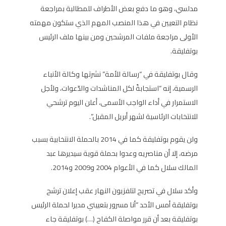
مدلسي، وهو ما دفع بعض الأطراف للمطالبة بمراجعة
نظام التعيين في هذا المنصب المهم الذي ستكون مهمته
الأولى مراجعة ملفات المرشحين ومن بينها ملف الرئيس
بوتفليقة.
وقال بوتفليقة في “رسالة للأمة” نشرتها وكالة الأنباء
الرسمية، إنه “استجابةً لكل المناشدات والدّعوات، ولأجل
الاستمرار في أداء الواجب الأسمى، أعلن اليوم ترشحي
للانتخابات الرئاسية لشهر أبريل المقبل”.
ولن يقوم بوتفليقة كما في 2014 بالحملة الانتخابية بسبب
مرضه، إلا أن مناصريه وعدوا بحملة قوية سيديرها عبد
المالك سلال كما في الأعوام 2004 و2009 و2014.
وأكد سلال في تصريح لتلفزيون النهار عقب إعلان ترشح
بوتفليقة أمس الأحد “أنا مسرور بتعييني مديرا لحملة الرئيس
بوتفليقة بعد أن قرر مواصلة الكفاح (…) بوتفليقة جاء