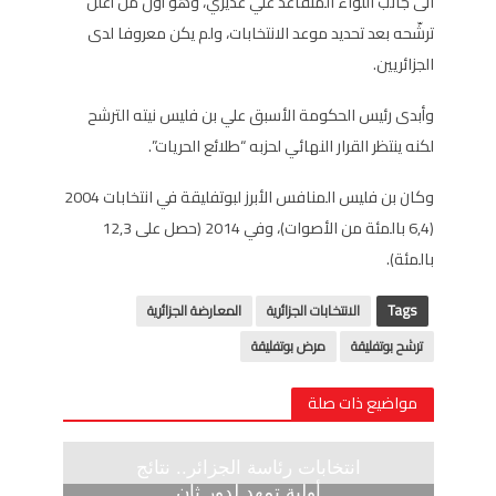
الى جانب اللواء المتقاعد علي غديري، وهو أوّل من أعلن
ترشّحه بعد تحديد موعد الانتخابات، ولم يكن معروفا لدى
الجزائريين.
وأبدى رئيس الحكومة الأسبق علي بن فليس نيته الترشح
لكنه ينتظر القرار النهائي لحزبه “طلائع الحريات”.
وكان بن فليس المنافس الأبرز لبوتفليقة في انتخابات 2004
(6,4 بالمئة من الأصوات)، وفي 2014 (حصل على 12,3
بالمئة).
Tags
الانتخابات الجزائرية
المعارضة الجزائرية
ترشح بوتفليقة
مرض بوتفليقة
مواضيع ذات صلة
انتخابات رئاسة الجزائر.. نتائج
أولية تمهد لدور ثان