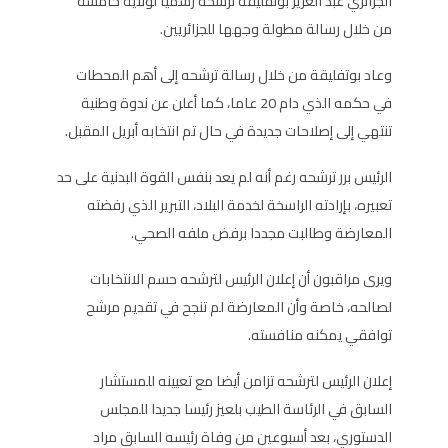
الجزائري عبد العزيز بوتفليقة ترشحه رسميا لولاية خامسة
من خلال رسالة مطولة وجهها للجزائريين.
وعاد بوتفليقة من خلال رسالة ترشحه إلى أهم المحطات
في حكمه الذي دام 20 عاما، كما أعلن عن ندوة وطنية
تنتهي إلى إصلاحات جديدة في حال تم انتخابه أبريل المقبل.
الرئيس برر ترشحه رغم أنه لم يعد بنفس القوة البدنية على حد
تعبيره، بإرادته الراسخة لخدمة البلاد، التبرير الذي رفضته
المعارضة وطالبت مجددا برفض ملفه الصحي.
ويرى مراقبون أن إعلان الرئيس لترشحه حسم الانتخابات
لصالحه، خاصة وأن المعارضة لم تنجح في تقديم مرشح
توافقي يمكنه منافسته.
إعلان الرئيس لترشحه تزامن أيضا مع تعيينه للمستشار
السابق في الرئاسة الطيب بلعيز رئيسا جديدا للمجلس
الدستوري، بعد أسبوعين من وفاة رئيسه السابق مراد