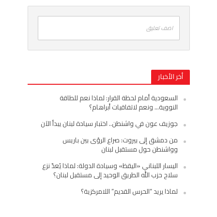
اضف تعليق
أخر الأخبار
السعودية أمام لحظة القرار: لماذا نعم للطاقة
النووية… ونعم لاتفاقيات أبراهام؟
جوزيف عون في واشنطن.. اختبار سيادة لبنان يبدأ الآن
من دمشق إلى بيروت: صراع الرؤى بين باريس
وواشنطن حول مستقبل لبنان
اليسار اللبناني «اليقظ» وسيادة الدولة: لماذا يُعدّ نزع
سلاح حزب الله الطريق الوحيد إلى مستقبل لبنان؟
لماذا يريد “الحرس القديم” اللامركزية؟