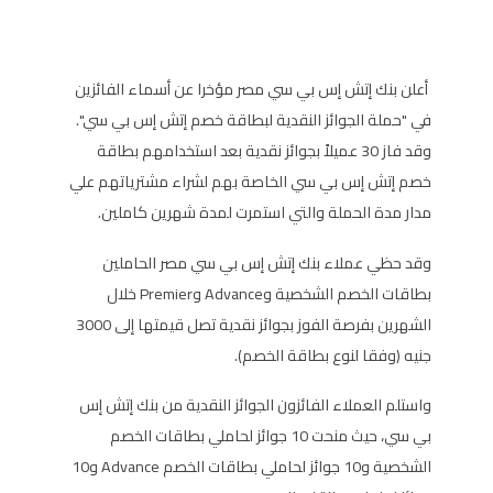
أعلن بنك إتش إس بي سي مصر مؤخرا عن أسماء الفائزين
في "حملة الجوائز النقدية لبطاقة خصم إتش إس بي سي".
وقد فاز 30 عميلاً بجوائز نقدية بعد استخدامهم بطاقة
خصم إتش إس بي سي الخاصة بهم لشراء مشترياتهم علي
مدار مدة الحملة والتي استمرت لمدة شهرين كاملين.
وقد حظي عملاء بنك إتش إس بي سي مصر الحاملين
بطاقات الخصم الشخصية وAdvance وPremier خلال
الشهرين بفرصة الفوز بجوائز نقدية تصل قيمتها إلى 3000
جنيه (وفقا لنوع بطاقة الخصم).
واستلم العملاء الفائزون الجوائز النقدية من بنك إتش إس
بي سي، حيث منحت 10 جوائز لحاملي بطاقات الخصم
الشخصية و10 جوائز لحاملي بطاقات الخصم Advance و10