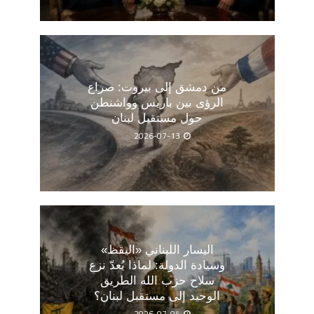
من دمشق إلى بيروت: صراع
الرؤى بين باريس وواشنطن
حول مستقبل لبنان
2026-07-13
اليسار اللبناني «اليقظ»
وسيادة الدولة: لماذا يُعدّ نزع
سلاح حزب الله الطريق
الوحيد إلى مستقبل لبنان؟