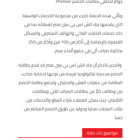
جوائز لحاملي بطاقات الخصم Premier.
وتأتي هذه الحملة كجزء من مجموعة الخدمات الواسعة
التي يقدمها بنك اتش اس بي سي مصر لعملائه بما في
ذلك خدمات الانترنت البنكي والهاتف المصرفي والرسائل
القصيرة بالإضافة إلى أكثر من 100 فرع وأكثر من 250
ماكينة صراف آلي في جميع أنحاء مصر.
والجدير بالذكر أن بنك اتش اس بي سي مصر قد قدم بطاقة
الخصم مدعمة بتكنولوجيا فريدة من نوعها لحماية صاحب
البطاقة من عمليات الغش والاحتيال. وتجمع بطاقة الخصم
بين وظائف كلاً من بطاقات الصراف الآلي وبطاقات
الائتمان، حيث يمكن للعملاء شراء السلع والخدمات من
مئات المحلات محليا ودوليا عن طريق الخصم المباشر من
حسا
مواضيع ذات صلة