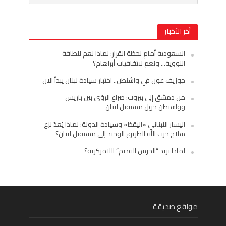
أخر الأخبار
السعودية أمام لحظة القرار: لماذا نعم للطاقة
النووية… ونعم لاتفاقيات أبراهام؟
جوزيف عون في واشنطن.. اختبار سيادة لبنان يبدأ الآن
من دمشق إلى بيروت: صراع الرؤى بين باريس
وواشنطن حول مستقبل لبنان
اليسار اللبناني «اليقظ» وسيادة الدولة: لماذا يُعدّ نزع
سلاح حزب الله الطريق الوحيد إلى مستقبل لبنان؟
لماذا يريد “الحرس القديم” اللامركزية؟
مواقع صديقة