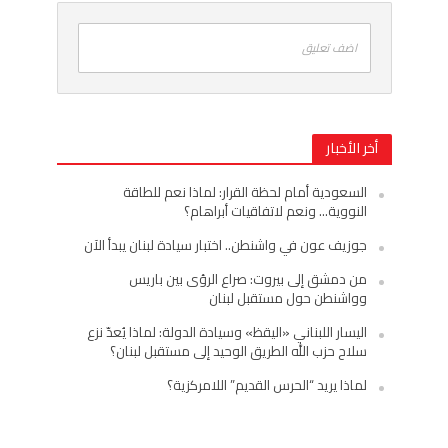
اضف تعليق
أخر الأخبار
السعودية أمام لحظة القرار: لماذا نعم للطاقة
النووية… ونعم لاتفاقيات أبراهام؟
جوزيف عون في واشنطن.. اختبار سيادة لبنان يبدأ الآن
من دمشق إلى بيروت: صراع الرؤى بين باريس
وواشنطن حول مستقبل لبنان
اليسار اللبناني «اليقظ» وسيادة الدولة: لماذا يُعدّ نزع
سلاح حزب الله الطريق الوحيد إلى مستقبل لبنان؟
لماذا يريد “الحرس القديم” اللامركزية؟