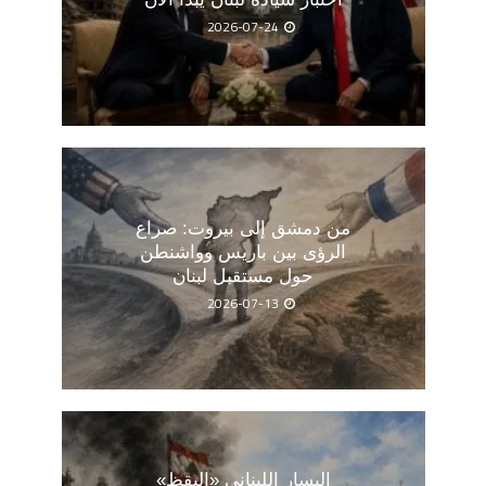
2026-07-24
من دمشق إلى بيروت: صراع
الرؤى بين باريس وواشنطن
حول مستقبل لبنان
2026-07-13
اليسار اللبناني «اليقظ»