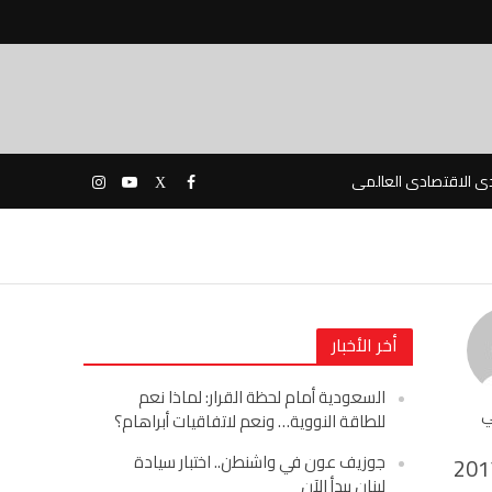
دى الاقتصادى العالمى
أخر الأخبار
السعودية أمام لحظة القرار: لماذا نعم
ي
للطاقة النووية… ونعم لاتفاقيات أبراهام؟
جوزيف عون في واشنطن.. اختبار سيادة
201
لبنان يبدأ الآن