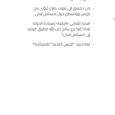
من دمشق إلى بيروت: صراع الرؤى بين
باريس وواشنطن حول مستقبل لبنان
اليسار اللبناني «اليقظ» وسيادة الدولة:
لماذا يُعدّ نزع سلاح حزب الله الطريق الوحيد
إلى مستقبل لبنان؟
لماذا يريد “الحرس القديم” اللامركزية؟