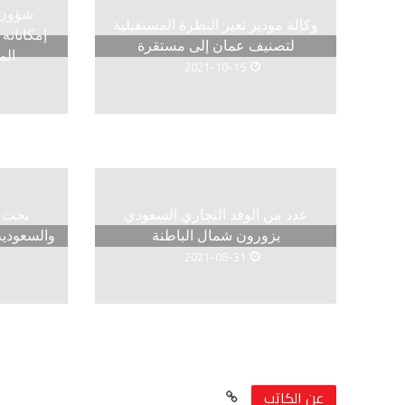
شؤون ا
وكالة موديز تغير النظرة المستقبلية
إمكاناته
لتصنيف عمان إلى مستقرة
الم
2021-10-15
عدد من الوفد التجاري السعودي
بحث أ
يزورون شمال الباطنة
والسعودية
2021-08-31
عن الكاتب