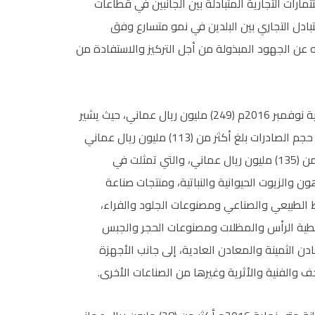
ارات التجارية المتبادلة بين الجانبين في قطاعات
بادل التجاري بين البلدين في نمو متسارع وفق
ه عن الجهود المبذولة من أجل التركيز والاستفادة من
وبلغ حجم التبادل التجاري بين السلطنة وسنغافورة حتى نهاية نوفمبر 2016م (249) مليون ريال عماني، حيث يشير
مؤشر حجم الواردات والصادرات المسجلة بين البلدين إلى أن حجم الصادرات بلغ أكثر من (113) مليون ريال عماني
التي لا تشمل النفط المصفى، فيما بلغ حجم الواردات أكثر من (135) مليون ريال عماني، والتي تمثلت في
هون والزيوت الحيوانية والنباتية، ومنتجات صناعة
ط الطبيعي والصناعي ومصنوعات الجلود والفراء،
غطية الرأس والمظلات ومصنوعات الحجر والجبس
ن الثمينة والمعادن العادية، إلى جانب الأجهزة
ف والفنية والأثرية وغيرها من الصناعات الأخرى.