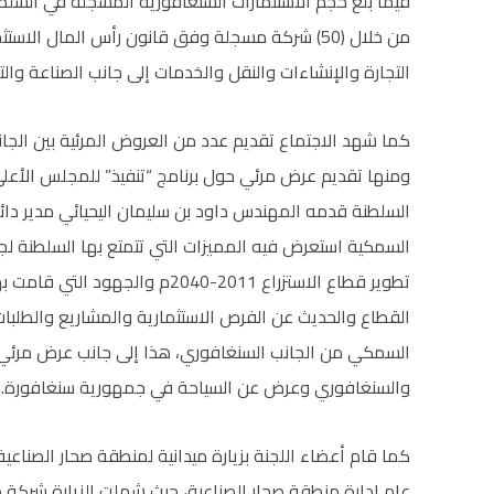
من خلال (50) شركة مسجلة وفق قانون رأس المال الا
التجارة والإنشاءات والنقل والخدمات إلى جانب الصناعة والت
كما شهد الاجتماع تقديم عدد من العروض المرئية بين الجا
ومنها تقديم عرض مرئي حول برنامج “تنفيذ” للمجلس الأعل
السلطنة قدمه المهندس داود بن سليمان اليحيائي مدير دائرة 
السمكية استعرض فيه المميزات التي تتمتع بها السلطنة لجذ
تطوير قطاع الاستزراع 2011-2040م و
القطاع والحديث عن الفرص الاستثمارية والمشاريع والطلبات 
السمكي من الجانب السنغافوري، هذا إلى جانب عرض مرئي ح
والسنغافوري وعرض عن السياحة في جمهورية سنغافورة.
كما قام أعضاء اللجنة بزيارة ميدانية لمنطقة صحار الصناعي
عام إدارة منطقة صحار الصناعية، حيث شملت الزيارة شركة