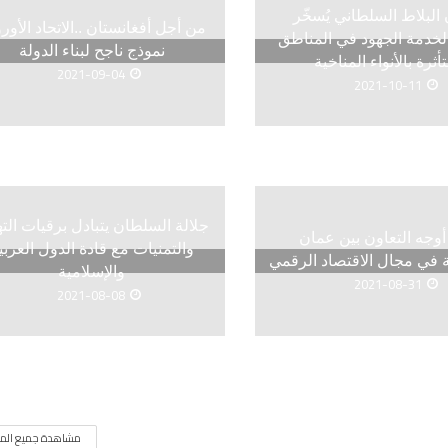
لبلاط السلطاني يُسخّر
من أجل أفغانستان ..الاتحاد الأور
 لخدمة الجهود في المناطق
نموذج ناجح لبناء الدولة
تأثرة بالأنواء المناخية
2021-09-04
2021-10-11
جلالة السلطان يتبادل برقيات الته
وجه التعاون بين عمان
والتمنيات مع قادة الدول العربي
 في مجال الاقتصاد الرقمي
والإسلامية
2021-08-31
2021-08-08
مشاهدة جميع المق