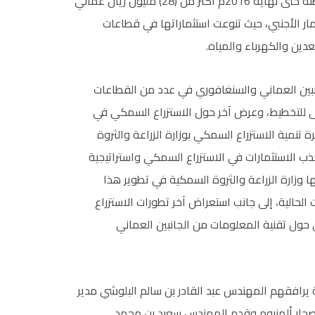
فيما بلغ حجم الاستثمارات السنغافورية المسجلة في السلطنة حتى نهاية 2016م أكثر من (28) مليون ريال عماني
ستثمار الأجنبي، حيث تنوعت استثماراتها في قطاعات
عدين والكهرباء والمياه.
نبين العماني والسنغافوري في عدد من القطاعات
ى للتخطيط، وعرض آخر حول الاستزراع السمكي في
تنمية الاستزراع السمكي بوزارة الزراعة والثروة
ب الاستثمارات في الاستزراع السمكي واستراتيجية
الجهود التي قامت بها وزارة الزراعة والثروة السمكية في تطوير هذا
الحالية، إلى جانب استعراض آخر تطورات الاستزراع
ول تقنية المعلومات من الجانبين العماني
ة يرافقهم المهندس عبد القادر بن سالم البلوشي مدير
 صحار ألمنيوم وقدم المهندس سعيد بن محمد