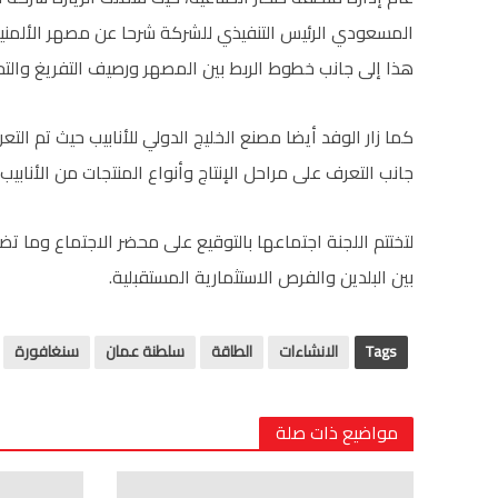
المسعودي الرئيس التنفيذي للشركة شرحا عن مصهر الألمنيو
هذا إلى جانب خطوط الربط بين المصهر ورصيف التفريغ والتحم
كما زار الوفد أيضا مصنع الخليج الدولي للأنابيب حيث تم الت
جانب التعرف على مراحل الإنتاج وأنواع المنتجات من الأنابي
لتختتم اللجنة اجتماعها بالتوقيع على محضر الاجتماع وما تض
بين البلدين والفرص الاستثمارية المستقبلية.
Tags
الانشاءات
الطاقة
سلطنة عمان
سنغافورة
مواضيع ذات صلة