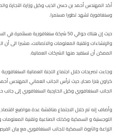
أكد المهندس أحمد بن حسن الذيب وكيل وزارة التجارة والصن
وسنغافورة تشهد تطورا مستمرا.
حيث إن هناك حوالي 50 شركة سنغافورية مست
والإنشاءات وتقنية المعلومات والاتصالات، مشيرا الى أن 
الممكن أن تستفيد منها الشركات العمانية.
وجاءت تصريحات خلال اجتماع اللجنة العمانية السنغافورية
كراون بلازا صحار، حيث ترأس الجانب العماني المهندس أحمد
الجانب السنغافوري وكيل الخارجية السنغافوري إلى جانب حض
وأضاف إنه تم خلال الاجتماع مناقشة عدة مواضيع اقتصادية
اللوجستية و السمكية وكذلك الصناعية وتقنية المعلومات و
الزراعة والثروة السمكية للجانب السنغافوري مع بيان الفر