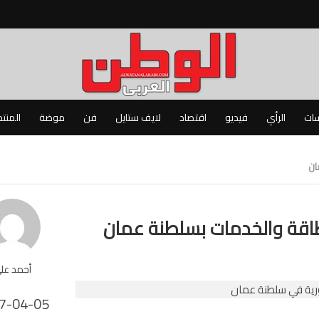
سات
الرأي
فيديو
اقتصاد
لايف ستايل
فن
موضة
المنت
أحمد عل
7-04-05