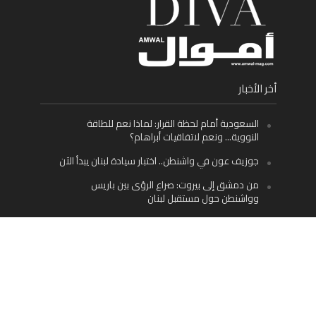
أخر الأخبار
السعودية أمام لحظة القرار: لماذا نعم للطاقة
النووية… ونعم لاتفاقيات أبراهام؟
جوزيف عون في واشنطن.. اختبار سيادة لبنان يبدأ الآن
من دمشق إلى بيروت: صراع الرؤى بين باريس
وواشنطن حول مستقبل لبنان
اليسار اللبناني «اليقظ» وسيادة الدولة: لماذا يُعدّ نزع
سلاح حزب الله الطريق الوحيد إلى مستقبل لبنان؟
Facebook
Twitter
Instagram
YouTube