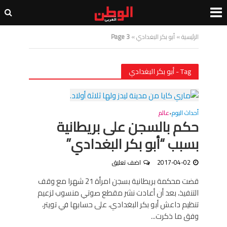
الرئيسية
»
أبو بكر البغدادي
»
Page 3
Tag - أبو بكر البغدادي
أحداث اليوم
عالم
•
حكم بالسجن على بريطانية
بسبب “أبو بكر البغدادي”
2017-04-02
اضف تعليق
قضت محكمة بريطانية بسجن امرأة 21 شهرا مع وقف
التنفيذ، بعد أن أعادت نشر مقطع صوتي منسوب لزعيم
تنظيم داعش أبو بكر البغدادي، على حسابها في تويتر،
وفق ما ذكرت...