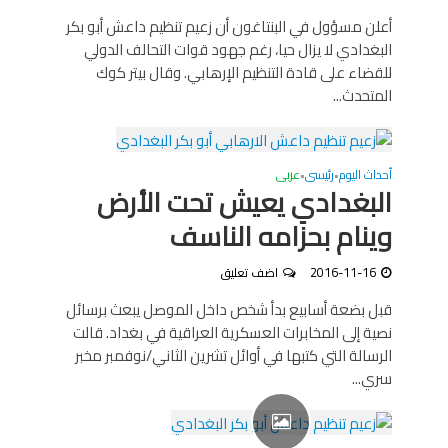
أعلن مسؤول في البنتاغون أن زعيم تنظيم داعش أبو بكر
البغدادي لا يزال حيا، رغم جهود قوات التحالف الدولي
للقضاء على قادة التنظيم الإرهابي. وقال بيتر كوك
المتحدث...
أحداث اليوم
رئيسى
عربى
•
•
البغدادي يعيش تحت الأرض
وينام بحزامه الناسف
2016-11-16
اضف تعليق
قبل بضعة أسابيع بدأ شخص داخل الموصل يبعث برسائل
نصية إلى المخابرات العسكرية العراقية في بغداد. قالت
الرسالة التي كتبها في أوائل تشرين الثاني/نوفمبر مخبر
سري...