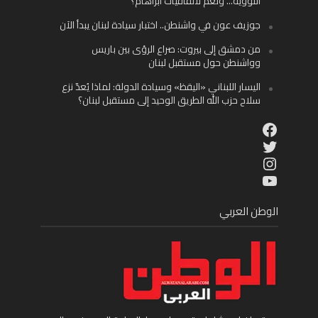
النووية… ونعم لاتفاقيات أبراهام؟
جوزيف عون في واشنطن.. اختبار سيادة لبنان يبدأ الآن
من دمشق إلى بيروت: صراع الرؤى بين باريس
وواشنطن حول مستقبل لبنان
اليسار اللبناني «اليقظ» وسيادة الدولة: لماذا يُعدّ نزع
سلاح حزب الله الطريق الوحيد إلى مستقبل لبنان؟
Facebook
Twitter
Instagram
YouTube
الوطن العربي