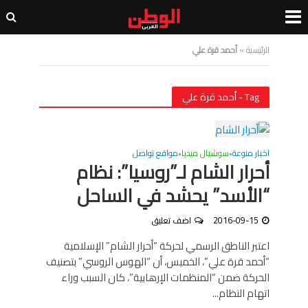
الرئيسية
»
أحمد قرة علي
Tag - أحمد قرة علي
اخبار منوعة
سوشيال ميديا
مواقع تواصل
•
•
أحرار الشام لـ”روسيا”: نظام
“الأسد” يحشد في الساحل
2016-09-15
اضف تعليق
اعتبر الناطق الرسمي لحركة “أحرار الشام” الإسلامية
“أحمد قرة علي”، الخميس، أن “الهوس الروسي” بتصنيف
الحركة ضمن “المنظمات الإرهابية”، كان السبب وراء
اتهام النظام...