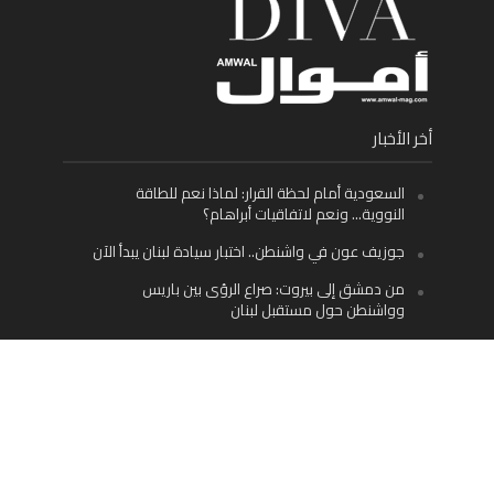
أخر الأخبار
السعودية أمام لحظة القرار: لماذا نعم للطاقة
النووية… ونعم لاتفاقيات أبراهام؟
جوزيف عون في واشنطن.. اختبار سيادة لبنان يبدأ الآن
من دمشق إلى بيروت: صراع الرؤى بين باريس
وواشنطن حول مستقبل لبنان
اليسار اللبناني «اليقظ» وسيادة الدولة: لماذا يُعدّ نزع
سلاح حزب الله الطريق الوحيد إلى مستقبل لبنان؟
Facebook
Twitter
Instagram
YouTube