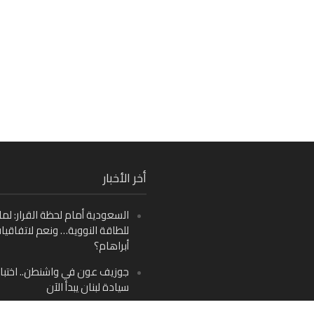
Fa
أخر الأخبار
Ins
السعودية أمام لحظة القرار: لما
Y
للطاقة النووية… ونعم لاتفاقيا
أبراهام؟
جوزيف عون في واشنطن.. اختبار
سيادة لبنان يبدأ الآن
من دمشق إلى بيروت: صراع الرؤ