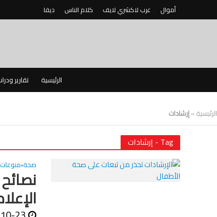
أموال
عرب لاكشري لايف
كلام الناس
ديفا
الرئيسية
تقارير ودرا
الرئيسية
»
إرشادات
Tag - إرشادات
صحة
منوعات
•
نصائح 
الإعلام
-10-23