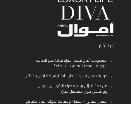
أخر الأخبار
السعودية أمام لحظة القرار: لماذا نعم للطاقة
النووية… ونعم لاتفاقيات أبراهام؟
جوزيف عون في واشنطن.. اختبار سيادة لبنان يبدأ الآن
من دمشق إلى بيروت: صراع الرؤى بين باريس
وواشنطن حول مستقبل لبنان
اليسار اللبناني «اليقظ» وسيادة الدولة: لماذا يُعدّ نزع
سلاح حزب الله الطريق الوحيد إلى مستقبل لبنان؟
Facebook
Twitter