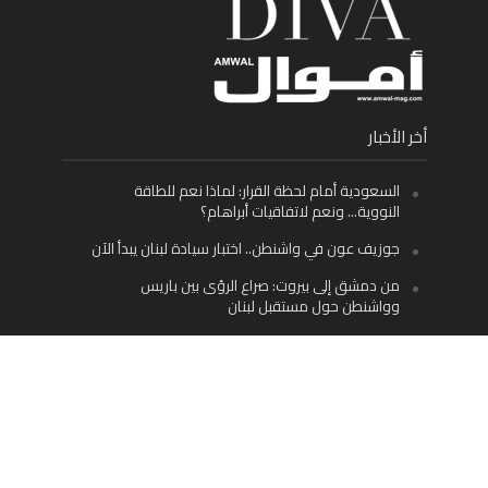
أخر الأخبار
السعودية أمام لحظة القرار: لماذا نعم للطاقة
النووية… ونعم لاتفاقيات أبراهام؟
جوزيف عون في واشنطن.. اختبار سيادة لبنان يبدأ الآن
من دمشق إلى بيروت: صراع الرؤى بين باريس
وواشنطن حول مستقبل لبنان
اليسار اللبناني «اليقظ» وسيادة الدولة: لماذا يُعدّ نزع
سلاح حزب الله الطريق الوحيد إلى مستقبل لبنان؟
Facebook
Twitter
Instagram
YouTube