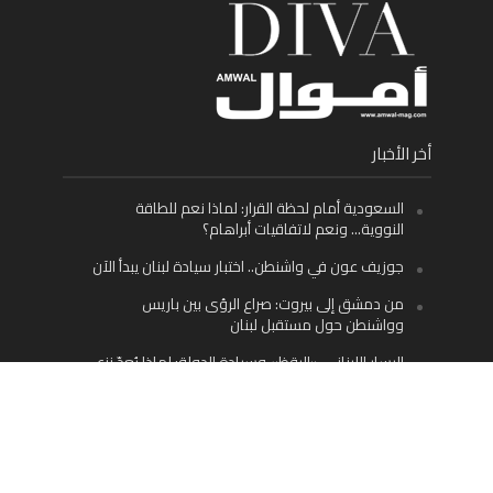
أخر الأخبار
السعودية أمام لحظة القرار: لماذا نعم للطاقة
النووية… ونعم لاتفاقيات أبراهام؟
جوزيف عون في واشنطن.. اختبار سيادة لبنان يبدأ الآن
من دمشق إلى بيروت: صراع الرؤى بين باريس
وواشنطن حول مستقبل لبنان
اليسار اللبناني «اليقظ» وسيادة الدولة: لماذا يُعدّ نزع
سلاح حزب الله الطريق الوحيد إلى مستقبل لبنان؟
Facebook
Twitter
Instagram