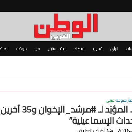
سات
الرأي
فيديو
اقتصاد
لايف ستايل
فن
موضة
المنت
بار منوعة
عربى
•
#مصر.. المؤبّد لـ #مرشد_الإخوان و35 آخرين
داث الإسماعيلية”
2016
اضف تعليق