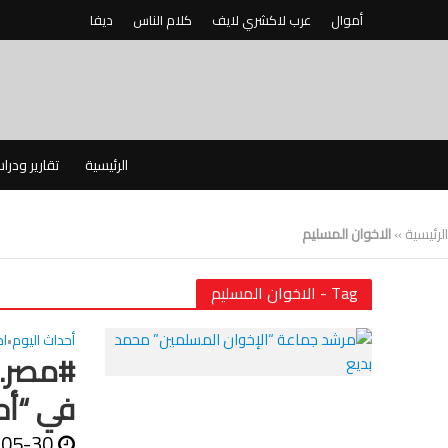
أموال
عرب لاكشري لايف
كلام الناس
ديفا
الرئيسية
تقارير ودرا
الرئيسية
»
الاخوان المسليم
Tag - الاخوان المسليم
أحداث اليوم
اخ
•
في “أح
-05-30