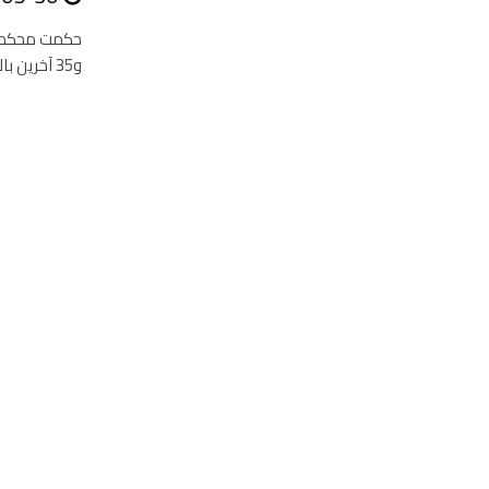
حكمت محكمة م
و35 آخرين بالسجن المؤبد في القضية المعروفة إعلاميا بـ”أحداث الإسماعيلية”...