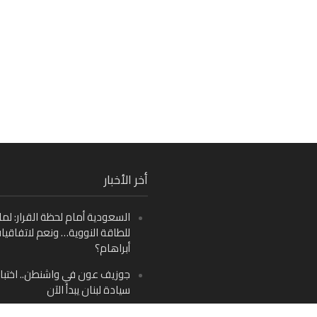
Fa
أخر الأخبار
Ins
السعودية أمام لحظة القرار: لما
Y
للطاقة النووية… ونعم لاتفاقيا
أبراهام؟
جوزيف عون في واشنطن.. اختبار
سيادة لبنان يبدأ الآن
من دمشق إلى بيروت: صراع الرؤ