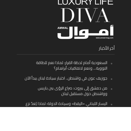
أخر الأخبار
السعودية أمام لحظة القرار: لماذا نعم للطاقة
النووية… ونعم لاتفاقيات أبراهام؟
جوزيف عون في واشنطن.. اختبار سيادة لبنان يبدأ الآن
من دمشق إلى بيروت: صراع الرؤى بين باريس
وواشنطن حول مستقبل لبنان
اليسار اللبناني «اليقظ» وسيادة الدولة: لماذا يُعدّ نزع
سلاح حزب الله الطريق الوحيد إلى مستقبل لبنان؟
Facebook
Twitter