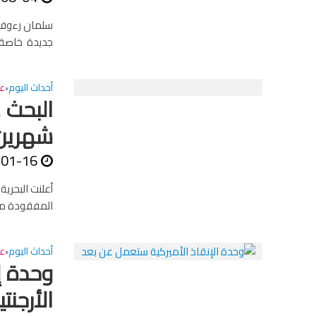
سلمان رءوف 
جديدة خاصة لأ
أحداث اليوم
عا
•
البحث 
شهرين 
-01-16
أعلنت البحرية
المفقودة منذ
أحداث اليوم
عا
•
وحدة إ
الأرجنتي