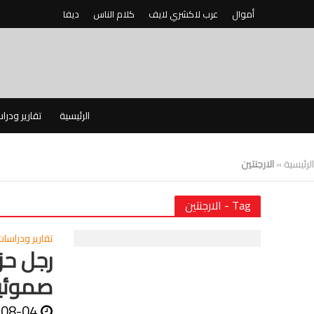
أموال
عرب لاكشري لايف
كلام الناس
ديفا
الرئيسية
تقارير ودرا
الرئيسية
»
الارجنتين
Tag - الارجنتين
تقارير ودراسات
رجل حزب
صموئيل
-08-04