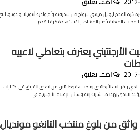
2017
اضف تعليق
 كرة القدم ليونيل ميسي للزواج من صديقته وأم ولديه أنتونيلا روكوتزو، التي
لمجلات المعنية بأخبار المشاهير لقب “سيدة كرة القدم...
ليت الأرجنتيني يعترف بتعاطي لاعبيه
طات
2017
اضف تعليق
ادي ريفر بليت الأرجنتيني رسميا سقوط اثنين من لاعبي الفريق في اختبارات
كد النادي بهذا ما أشارت إليه وسائل الإعلام الأرجنتينية في...
اثق من بلوغ منتخب التانغو مونديال