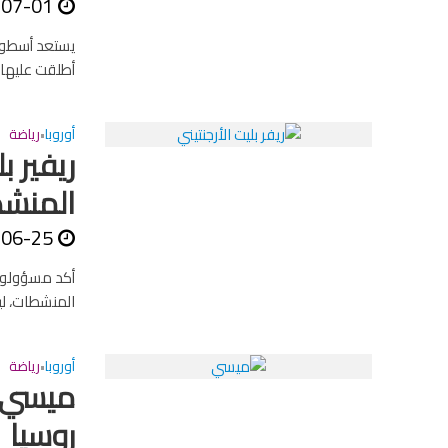
-07-01
يستعد أسطورة
أطلقت عليها ا
أوروبا
رياضة
•
ريفير ب
المنش
-06-25
أكد مسؤولو ن
المنشطات، ليؤ
أوروبا
رياضة
•
ميسي و
روسيا