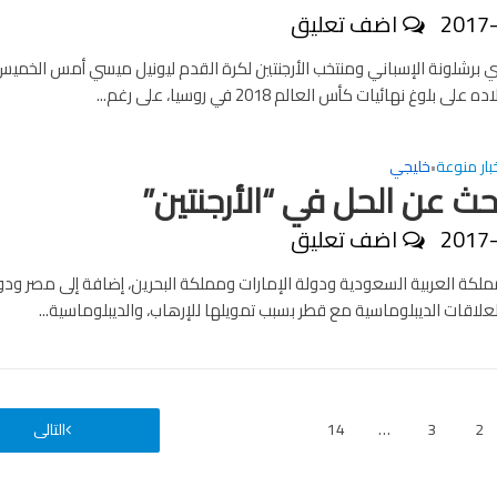
2017
اضف تعليق
ي برشلونة الإسباني ومنتخب الأرجنتين لكرة القدم ليونيل ميسي أمس الخمي
ى بلوغ نهائيات كأس العالم 2018 في روسيا، على رغم...
بار منوعة
خليجي
•
حث عن الحل في “الأرجنتين”
2017
اضف تعليق
مملكة العربية السعودية ودولة الإمارات ومملكة البحرين، إضافة إلى مصر ود
علاقات الديبلوماسية مع قطر بسبب تمويلها للإرهاب، والديبلوماسية...
2
3
…
14
التالى