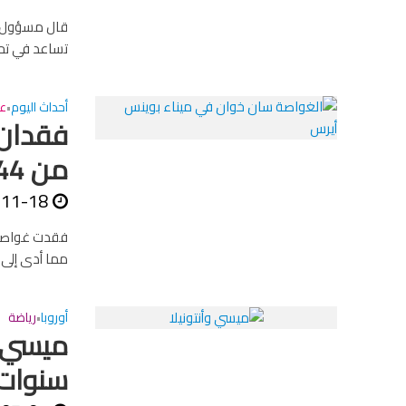
قال مسؤول في 
تساعد في تح
أحداث اليوم
عا
•
فقدان 
من 44 فردا
-11-18
مما أدى إلى 
أوروبا
رياضة
•
ميسي و
سنوات 