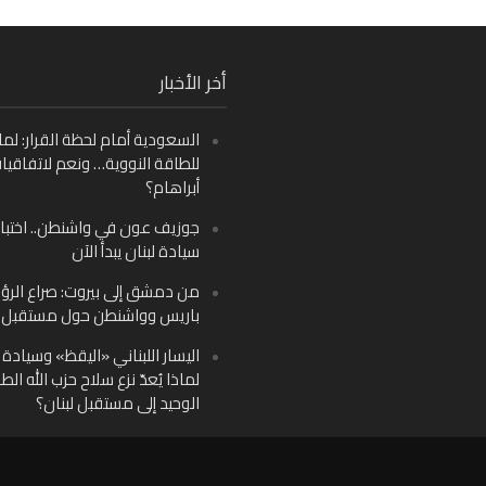
Fa
أخر الأخبار
Ins
السعودية أمام لحظة القرار: لما
Y
للطاقة النووية… ونعم لاتفاقيا
أبراهام؟
جوزيف عون في واشنطن.. اختبار
سيادة لبنان يبدأ الآن
من دمشق إلى بيروت: صراع الرؤ
باريس وواشنطن حول مستقبل ل
اليسار اللبناني «اليقظ» وسيادة ا
لماذا يُعدّ نزع سلاح حزب الله الط
الوحيد إلى مستقبل لبنان؟