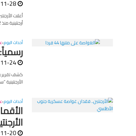
-11-28
أعلنت الأرجن
أرجنتينية منذ 12 يوما وعلى متنها 44 من أفراد الطاقم. وحسب أسوتشيدبرس، قال...
أحداث اليوم
عا
•
رسمياً:
-11-24
كشف تقرير ر
الأرجنتينية “سان خوان” في 15 نوفمبر
أحداث اليوم
عا
•
الأقما
الأرجنتي
-11-20