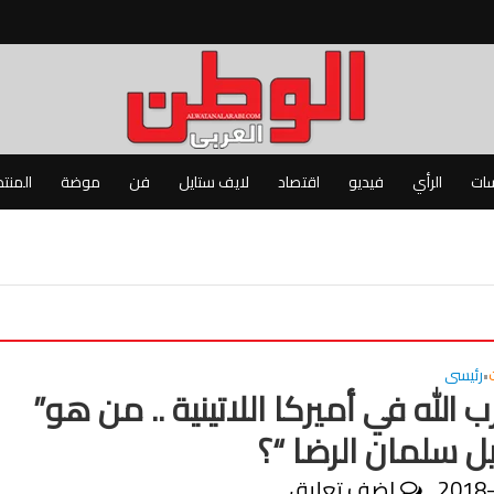
سات
الرأي
فيديو
اقتصاد
لايف ستايل
فن
موضة
المنت
رئيسى
•
 الله في أميركا اللاتينية .. من هو”
 سلمان الرضا “؟
2018
اضف تعليق