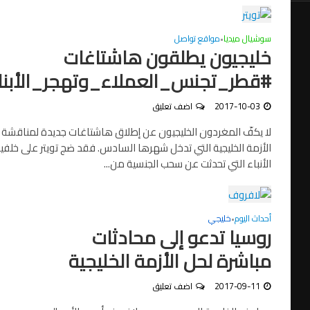
سوشيال ميديا
مواقع تواصل
•
خليجيون يطلقون هاشتاغات
#قطر_تجنس_العملاء_وتهجر_الأبناء
2017-10-03
اضف تعليق
لا يكفّ المغردون الخليجيون عن إطلاق هاشتاغات جديدة لمناقشة
الأزمة الخليجية التي تدخل شهرها السادس. فقد ضج تويتر على خلفية
الأنباء التي تحدثت عن سحب الجنسية من...
أحداث اليوم
خليجي
•
روسيا تدعو إلى محادثات
مباشرة لحل الأزمة الخليجية
2017-09-11
اضف تعليق