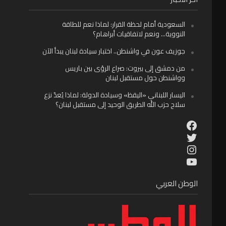
السعودية أمام لحظة القرار: لماذا نعم للطاقة
النووية… ونعم لاتفاقيات أبراهام؟
جوزيف عون في واشنطن.. اختبار سيادة لبنان يبدأ الآن
من دمشق إلى بيروت: صراع الرؤى بين باريس
وواشنطن حول مستقبل لبنان
اليسار اللبناني «اليقظ» وسيادة الدولة: لماذا يُعدّ نزع
سلاح حزب الله الطريق الوحيد إلى مستقبل لبنان؟
Facebook
Twitter
Instagram
YouTube
الوطن العربي