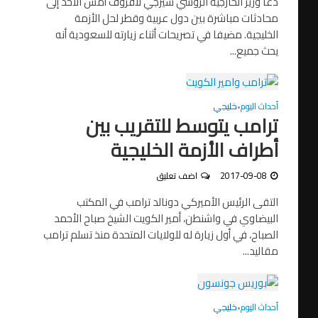
دعا وزير الخارجية الروسي سيرجي لافروف أمس الأحد إلى
محادثات مباشرة بين دول عربية وقطر لحل الأزمة
الخليجية. مضيفا في تصريحات أثناء زيارته للسعودية أنه
يحث جميع...
أحداث اليوم
خليجي
•
ترامب يتوسط للتقريب بين
أطراف الأزمة الخليجية
2017-09-08
اضف تعليق
التقى الرئيس الأميركي دونالد ترامب في المكتب
البيضاوي في واشنطن، أمير الكويت الشيخ صباح الأحمد
الصباح، في أول زيارة له للولايات المتحدة منذ تسلم ترامب
مقاليد...
أحداث اليوم
خليجي
•