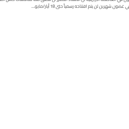
ون شهرين لن يتم افتتاحه رسمياً حتى 18 أيار/مايو،...