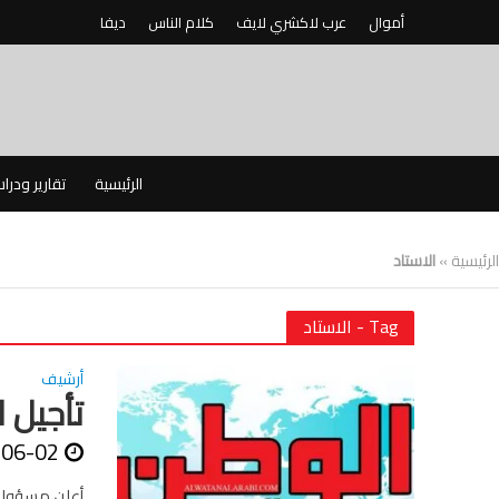
أموال
عرب لاكشري لايف
كلام الناس
ديفا
الرئيسية
تقارير ودرا
الرئيسية
»
الاستاد
Tag - الاستاد
أرشيف
تأجيل ا
-06-02
أعلن مسؤولون