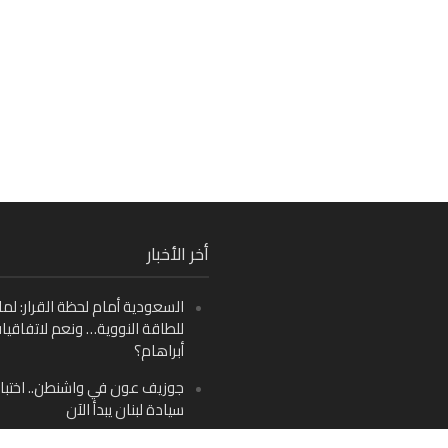
Fa
أخر الأخبار
Ins
السعودية أمام لحظة القرار: لما
Y
للطاقة النووية… ونعم لاتفاقيا
أبراهام؟
جوزيف عون في واشنطن.. اختبار
سيادة لبنان يبدأ الآن
من دمشق إلى بيروت: صراع الرؤ