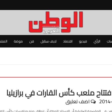
سات
الرأي
فيديو
اقتصاد
لايف ستايل
فن
موضة
المنت
فتتاح ملعب كأس القارات في برازيليا
2014
اضف تعليق
 في العاصمة البرازيلية أن الاستاد المقرّر أن تنطلق منه منافسات كأس الق