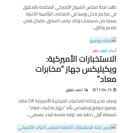
طلبت لجنة مجلس الشيوخ الأميركي المكلفة بالتحقيق
في مزاعم تدخل روسيا في الانتخابات الرئاسية الأخيرة
رسميا من مستشار دونالد ترامب السابق، مايكل فلين،
تقديم وثائق...
أحداث اليوم
عالم
•
الاستخبارات الأميركية:
ويكيليكس جهاز “مخابرات
معاد”
2017-04-15
اضف تعليق
وصف مدير وكالة المخابرات المركزية الأميركية CIA مايك
بومبيو موقع ويكيليكس بأنه “جهاز مخابرات معاد”.
مستغلا أولى خطبه بعد توليه منصبه ليندد بمسربي...