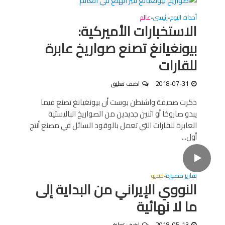
أحداث اليوم
رئيسى
عالم
•
•
الاستخبارات الأميركية:
بيونغيانغ تصنع صواريخ عابرة
للقارات
2018-07-31
اضف تعليق
ذكرت صحيفة واشنطن بوست أن بيونغيانغ تصنع فيما
يبدو صاروخا أو اثنين جديدين من الصواريخ الباليستية
العابرة للقارات التي تعمل بالوقود السائل في مصنع أنتج
أول...
تقارير مصورة
فيديو
•
النووي الإيراني من البداية إلى
ما لا نهائية
2018-05-13
اضف تعليق